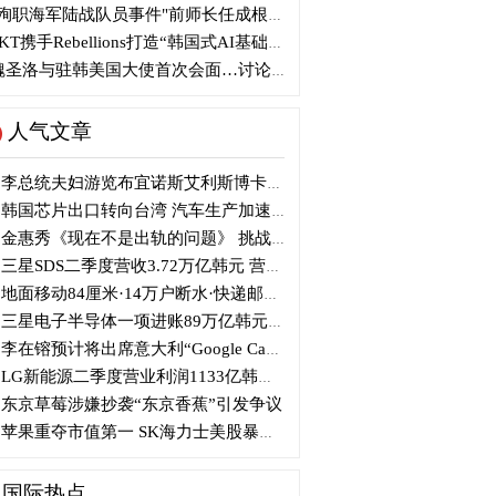
殉职海军陆战队员事件"前师长任成根被判3年
KT携手Rebellions打造“韩国式AI基础设施”
圣洛与驻韩美国大使首次会面…讨论韩美关系
人气文章
李总统夫妇游览布宜诺斯艾利斯博卡区后启程赴德
韩国芯片出口转向台湾 汽车生产加速本地化美国
金惠秀《现在不是出轨的问题》 挑战黑色幽默
三星SDS二季度营收3.72万亿韩元 营业利润2318亿韩元
地面移动84厘米·14万户断水·快递邮政停摆...熊本陷入瘫痪
三星电子半导体一项进账89万亿韩元....刷新最高季度业绩
李在镕预计将出席意大利“Google Camp” 加快AI合作
LG新能源二季度营业利润1133亿韩元 同比下降77%
东京草莓涉嫌抄袭“东京香蕉”引发争议
苹果重夺市值第一 SK海力士美股暴跌...AI与中国扩产加剧芯片变数
国际热点