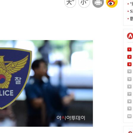
•
"
•
S
•
魏