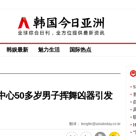
韩娱最新
魅力生活
国际热点
•
S
中心50多岁男子挥舞凶器引发
•
首
•
自
•
高
•
联
翻译： tengfei@asiatoday.co.kr
•
H
•
"