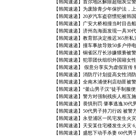
【韩闻速递】首尔地区解除超细灰尘
【韩闻速递】为废除青少年保护法，
【韩闻速递】20岁汽车盗窃惯犯被韩
【韩闻速递】广安大桥相撞当时目击船
【韩闻速递】济州岛海面发现一具30
【韩闻速递】教育部决定推迟365所
【韩闻速递】撞车事故导致50多户停
【韩闻速递】铜雀区厅长涉嫌猥亵被
【韩闻速递】犯罪团伙组织外国籍女性
【韩闻速递】 假意分享实为虚假宣传
【韩闻速递】消防厅计划提高女性消
【韩闻速递】全南木浦便利店劫匪被
【韩闻速递】“釜山男子汉”徒手制服
【韩闻速递】警方对强制残疾人相互
【韩闻速递】畏惧刑罚 肇事逃逸30代
【韩闻速递】50代男子持刀行凶 被警
【韩闻速递】永登浦区一民宅发生火灾
【韩闻速递】天安某住宅楼发生火灾 6
【韩闻速递】盛怒下动手杀妻 60代男