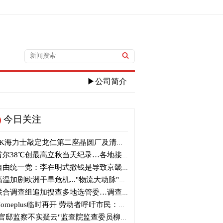
▶公司简介
今日关注
K海力士敲定龙仁第二座晶圆厂及清州M17投资
尔38℃创最高立秋当天纪录…各地接连刷新高温纪录
由统一党：李在明式撒钱是导致京畿道财政破产的罪魁祸首
温加剧欧洲干旱危机..."物流大动脉"莱茵河水位创历史新低
合调查组追加搜查多地选管委…调查“篡改统计数据”事件
omeplus临时再开 劳动者呼吁市民：请多光临
官邸监察不实疑云"监查院监查委员柳炳浩被批捕起诉