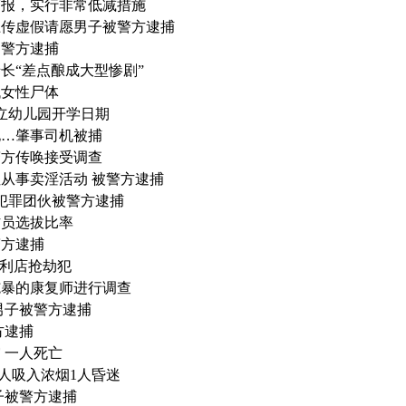
警报，实行非常低减措施
上传虚假请愿男子被警方逮捕
国警方逮捕
长“差点酿成大型惨剧”
代女性尸体
私立幼儿园开学日期
电…肇事司机被捕
警方传唤接受调查
从事卖淫活动 被警方逮捕
 犯罪团伙被警方逮捕
防员选拔比率
警方逮捕
便利店抢劫犯
施暴的康复师进行调查
男子被警方逮捕
方逮捕
 一人死亡
人吸入浓烟1人昏迷
子被警方逮捕