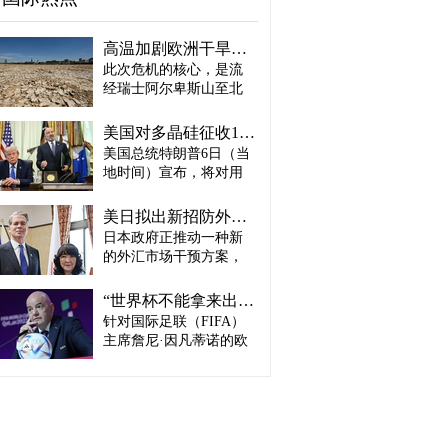
高温加剧欧洲干旱危机..."物流大动脉"莱茵河水位创历史新低
此次危机的核心，是流
经瑞士阿尔卑斯山至北
海、横贯6国的莱茵河
——这条支撑欧洲全域
美国对多晶硅征收15%关税…遏制中国供应链
贸易与产业的核心水
美国总统特朗普6日（当
路，每年经此运输的船
地时间）宣布，将对用
只与货物达数千艘、数
于半导体和太阳能电池
百万吨。 本周莱茵河水
板的核心材料多晶硅产
位已跌至1880年开始官
美日拟出新招防外汇干预“弹药耗尽”：不卖美债 借美元买入日元
品征收15%关税，并设定
方观测以来的最低水
日本政府正推动一种新
最低价格。 据《华尔街
平，由此导致供应链受
的外汇市场干预方案，
日报》（WSJ）等媒体报
阻、运输成本上涨，部
即不出售所持美国国
道，特朗普当天在美国
分企业已在检讨削减产
债，而是从美国联邦储
华盛顿特区白宫签署公
“世界杯不能拿来出售”…欧洲足坛向因凡蒂诺亮剑
量。 在莱茵河流经的德
备委员会（Fed·美联储）
告，对太阳能相关材料
针对国际足联（FIFA）
国杜伊斯堡，河流部分
借入美元，再买入日
及设备进口产品征收15%
河段水深已浅至约1.2
主席詹尼·因凡蒂诺的欧
元。此举既可打乱投机
关税。 该措施将于12月4
米，大型船舶所载货物
洲足坛反弹，已从要求
势力对日本干预资金即
日起生效，承诺在美国
不得不转移至小型船
撤回政策升级为一场撼
将耗尽的预期，也能让
建设制造设施的企业可
只、铁路或卡车运输。
动FIFA权力结构的斗
美国避免因日本抛售美
以申请关税豁免。 此
部分船只为确保安全航
争。尽管因凡蒂诺已放
债而导致利率上升。若
外，美国还将设定太阳
行，甚至卸下了多达三
弃将世界杯等FIFA重大
日元转强，将有利于韩
能组件最低价格，禁止