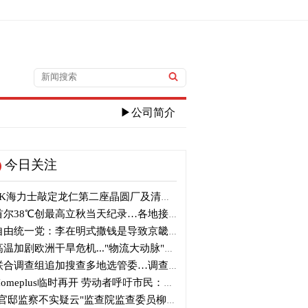
▶公司简介
今日关注
K海力士敲定龙仁第二座晶圆厂及清州M17投资
尔38℃创最高立秋当天纪录…各地接连刷新高温纪录
由统一党：李在明式撒钱是导致京畿道财政破产的罪魁祸首
温加剧欧洲干旱危机..."物流大动脉"莱茵河水位创历史新低
合调查组追加搜查多地选管委…调查“篡改统计数据”事件
omeplus临时再开 劳动者呼吁市民：请多光临
官邸监察不实疑云"监查院监查委员柳炳浩被批捕起诉