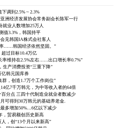
2.5% ~ 2.3%
国亚洲经济发展协会常务副会长陈军一行
份就业人数增加25万人
值3.3%，韩国持平
会见韩国IA株式会社客人
长率……韩国经济依然坚固。”
超过目标10.4万亿
维持在2.5%左右……出口增长率0.7%”
，生产消费投资“三重下降”
5万亿韩元国库券
群，创造1.7万个工作岗位”
14亿7千万韩元，为中等收入者的64倍
个百分点 三四十代制造业就业者数减少
月可得到30万韩元的基础养老金.
最多增加50%…6亿以下减少
年，贸易额创历史新高
万人，创“13个月以来新高”