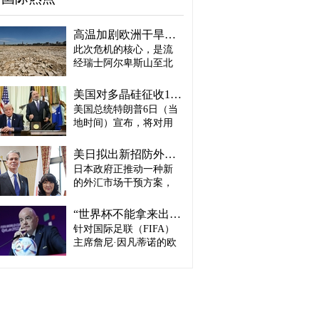
高温加剧欧洲干旱危机..."物流大动脉"莱茵河水位创历史新低
此次危机的核心，是流
经瑞士阿尔卑斯山至北
海、横贯6国的莱茵河
——这条支撑欧洲全域
美国对多晶硅征收15%关税…遏制中国供应链
贸易与产业的核心水
美国总统特朗普6日（当
路，每年经此运输的船
地时间）宣布，将对用
只与货物达数千艘、数
于半导体和太阳能电池
百万吨。 本周莱茵河水
板的核心材料多晶硅产
位已跌至1880年开始官
美日拟出新招防外汇干预“弹药耗尽”：不卖美债 借美元买入日元
品征收15%关税，并设定
方观测以来的最低水
日本政府正推动一种新
最低价格。 据《华尔街
平，由此导致供应链受
的外汇市场干预方案，
日报》（WSJ）等媒体报
阻、运输成本上涨，部
即不出售所持美国国
道，特朗普当天在美国
分企业已在检讨削减产
债，而是从美国联邦储
华盛顿特区白宫签署公
“世界杯不能拿来出售”…欧洲足坛向因凡蒂诺亮剑
量。 在莱茵河流经的德
备委员会（Fed·美联储）
告，对太阳能相关材料
针对国际足联（FIFA）
国杜伊斯堡，河流部分
借入美元，再买入日
及设备进口产品征收15%
河段水深已浅至约1.2
主席詹尼·因凡蒂诺的欧
元。此举既可打乱投机
关税。 该措施将于12月4
米，大型船舶所载货物
洲足坛反弹，已从要求
势力对日本干预资金即
日起生效，承诺在美国
不得不转移至小型船
撤回政策升级为一场撼
将耗尽的预期，也能让
建设制造设施的企业可
只、铁路或卡车运输。
动FIFA权力结构的斗
美国避免因日本抛售美
以申请关税豁免。 此
部分船只为确保安全航
争。尽管因凡蒂诺已放
债而导致利率上升。若
外，美国还将设定太阳
行，甚至卸下了多达三
弃将世界杯等FIFA重大
日元转强，将有利于韩
能组件最低价格，禁止