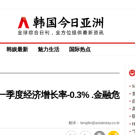
韩娱最新
魅力生活
国际热点
•
S
季度经济增长率-0.3% .金融危
•
首
•
自
•
高
•
联
翻译： tengfei@asiatoday.co.kr
•
H
•
"