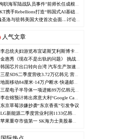
殉职海军陆战队员事件"前师长任成根被判3年
KT携手Rebellions打造“韩国式AI基础设施”
圣洛与驻韩美国大使首次会面…讨论韩美关系
人气文章
李总统夫妇游览布宜诺斯艾利斯博卡区后启程赴德
金惠秀《现在不是出轨的问题》 挑战黑色幽默
韩国芯片出口转向台湾 汽车生产加速本地化美国
三星SDS二季度营收3.72万亿韩元 营业利润2318亿韩元
地面移动84厘米·14万户断水·快递邮政停摆...熊本陷入瘫痪
三星电子半导体一项进账89万亿韩元....刷新最高季度业绩
李在镕预计将出席意大利“Google Camp” 加快AI合作
东京草莓涉嫌抄袭“东京香蕉”引发争议
LG新能源二季度营业利润1133亿韩元 同比下降77%
苹果重夺市值第一 SK海力士美股暴跌...AI与中国扩产加剧芯片变数
国际热点