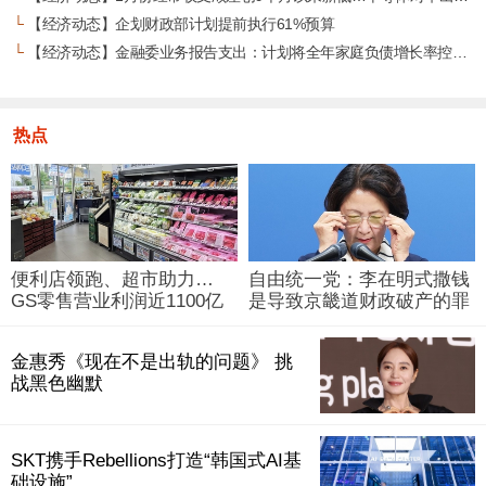
└
【经济动态】企划财政部计划提前执行61%预算
└
【经济动态】金融委业务报告支出：计划将全年家庭负债增长率控制在5%
热点
便利店领跑、超市助力…
自由统一党：李在明式撒钱
GS零售营业利润近1100亿
是导致京畿道财政破产的罪
韩元
魁祸首
金惠秀《现在不是出轨的问题》 挑
战黑色幽默
SKT携手Rebellions打造“韩国式AI基
础设施”