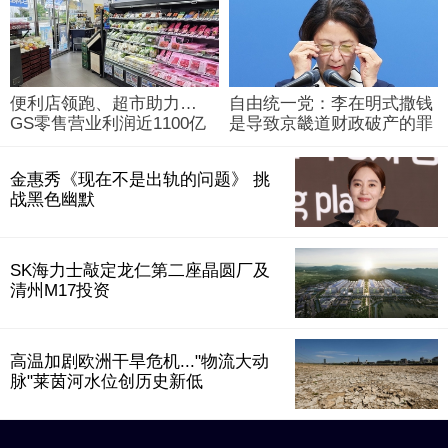
便利店领跑、超市助力…
自由统一党：李在明式撒钱
GS零售营业利润近1100亿
是导致京畿道财政破产的罪
韩元
魁祸首
金惠秀《现在不是出轨的问题》 挑
战黑色幽默
SK海力士敲定龙仁第二座晶圆厂及
清州M17投资
高温加剧欧洲干旱危机..."物流大动
脉"莱茵河水位创历史新低