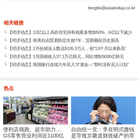
tengfei@asiatoday.co.kr
相关链接
└
【经济动态】12亿以上高价住宅持有税最多增加50%…6亿以下减少
└
【经济动态】韩美自由贸易协定生效7年，贸易额创历史新高
└
【经济动态】2月份就业人数达到26.3万人，创“13个月以来新高”
└
【经济动态】1月国税收入37.1万亿韩元，同比增加5000亿韩元
└
【经济动态】韩国银行连续六年买入“0”黄金---“暂时没有买入计划”
热点
便利店领跑、超市助力…
自由统一党：李在明式撒钱
GS零售营业利润近1100亿
是导致京畿道财政破产的罪