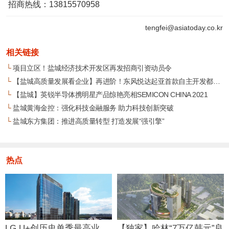
招商热线：13815570958
tengfei@asiatoday.co.kr
相关链接
└
项目立区！盐城经济技术开发区再发招商引资动员令
└
【盐城高质量发展看企业】再进阶！东风悦达起亚首款自主开发都市型纯电动汽车即将投入量产
└
【盐城】英锐半导体携明星产品惊艳亮相SEMICON CHINA 2021
└
盐城黄海金控：强化科技金融服务 助力科技创新突破
└
盐城东方集团：推进高质量转型 打造发展“强引擎”
热点
LG U+创历史单季最高业
【独家】哈林“7万亿韩元”良