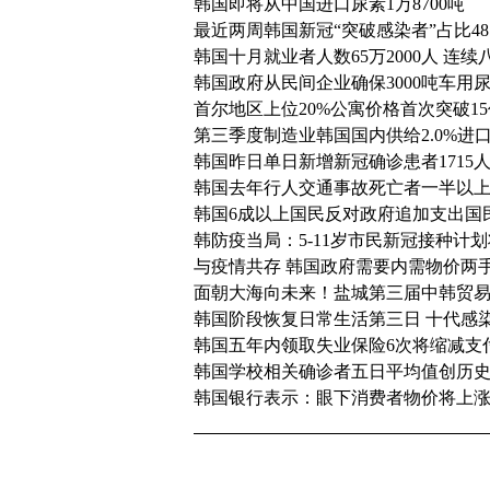
韩国即将从中国进口尿素1万8700吨
最近两周韩国新冠“突破感染者”占比48.
韩国十月就业者人数65万2000人 连
韩国政府从民间企业确保3000吨车用
首尔地区上位20%公寓价格首次突破1
第三季度制造业韩国国内供给2.0%进
韩国昨日单日新增新冠确诊患者1715
韩国去年行人交通事故死亡者一半以
韩国6成以上国民反对政府追加支出国
韩防疫当局：5-11岁市民新冠接种计
与疫情共存 韩国政府需要内需物价两
面朝大海向未来！盐城第三届中韩贸
韩国阶段恢复日常生活第三日 十代感
韩国五年内领取失业保险6次将缩减支
韩国学校相关确诊者五日平均值创历
韩国银行表示：眼下消费者物价将上涨