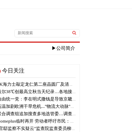
▶公司简介
今日关注
K海力士敲定龙仁第二座晶圆厂及清州M17投资
尔38℃创最高立秋当天纪录…各地接连刷新高温纪录
由统一党：李在明式撒钱是导致京畿道财政破产的罪魁祸首
温加剧欧洲干旱危机..."物流大动脉"莱茵河水位创历史新低
合调查组追加搜查多地选管委…调查“篡改统计数据”事件
omeplus临时再开 劳动者呼吁市民：请多光临
官邸监察不实疑云"监查院监查委员柳炳浩被批捕起诉