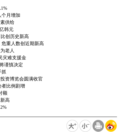
1%
续八个月增加
尿素供给
5亿韩元
口比创历史新高
人 危重人数创近期新高
上为老人
民灾难支援金
划将谨慎决定
手抓
易投资博览会圆满收官
染者比例剧增
付额
史新高
2%