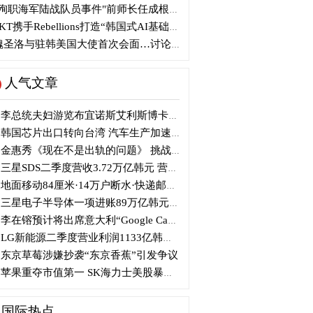
殉职海军陆战队员事件"前师长任成根被判3年
KT携手Rebellions打造“韩国式AI基础设施”
圣洛与驻韩美国大使首次会面…讨论韩美关系
人气文章
李总统夫妇游览布宜诺斯艾利斯博卡区后启程赴德
韩国芯片出口转向台湾 汽车生产加速本地化美国
金惠秀《现在不是出轨的问题》 挑战黑色幽默
三星SDS二季度营收3.72万亿韩元 营业利润2318亿韩元
地面移动84厘米·14万户断水·快递邮政停摆...熊本陷入瘫痪
三星电子半导体一项进账89万亿韩元....刷新最高季度业绩
李在镕预计将出席意大利“Google Camp” 加快AI合作
LG新能源二季度营业利润1133亿韩元 同比下降77%
东京草莓涉嫌抄袭“东京香蕉”引发争议
苹果重夺市值第一 SK海力士美股暴跌...AI与中国扩产加剧芯片变数
国际热点