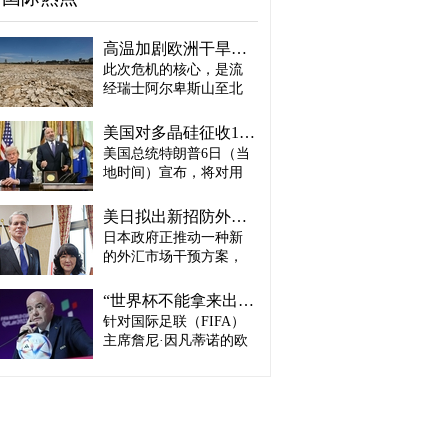
高温加剧欧洲干旱危机..."物流大动脉"莱茵河水位创历史新低
此次危机的核心，是流
经瑞士阿尔卑斯山至北
海、横贯6国的莱茵河
——这条支撑欧洲全域
美国对多晶硅征收15%关税…遏制中国供应链
贸易与产业的核心水
美国总统特朗普6日（当
路，每年经此运输的船
地时间）宣布，将对用
只与货物达数千艘、数
于半导体和太阳能电池
百万吨。 本周莱茵河水
板的核心材料多晶硅产
位已跌至1880年开始官
美日拟出新招防外汇干预“弹药耗尽”：不卖美债 借美元买入日元
品征收15%关税，并设定
方观测以来的最低水
日本政府正推动一种新
最低价格。 据《华尔街
平，由此导致供应链受
的外汇市场干预方案，
日报》（WSJ）等媒体报
阻、运输成本上涨，部
即不出售所持美国国
道，特朗普当天在美国
分企业已在检讨削减产
债，而是从美国联邦储
华盛顿特区白宫签署公
“世界杯不能拿来出售”…欧洲足坛向因凡蒂诺亮剑
量。 在莱茵河流经的德
备委员会（Fed·美联储）
告，对太阳能相关材料
针对国际足联（FIFA）
国杜伊斯堡，河流部分
借入美元，再买入日
及设备进口产品征收15%
河段水深已浅至约1.2
主席詹尼·因凡蒂诺的欧
元。此举既可打乱投机
关税。 该措施将于12月4
米，大型船舶所载货物
洲足坛反弹，已从要求
势力对日本干预资金即
日起生效，承诺在美国
不得不转移至小型船
撤回政策升级为一场撼
将耗尽的预期，也能让
建设制造设施的企业可
只、铁路或卡车运输。
动FIFA权力结构的斗
美国避免因日本抛售美
以申请关税豁免。 此
部分船只为确保安全航
争。尽管因凡蒂诺已放
债而导致利率上升。若
外，美国还将设定太阳
行，甚至卸下了多达三
弃将世界杯等FIFA重大
日元转强，将有利于韩
能组件最低价格，禁止