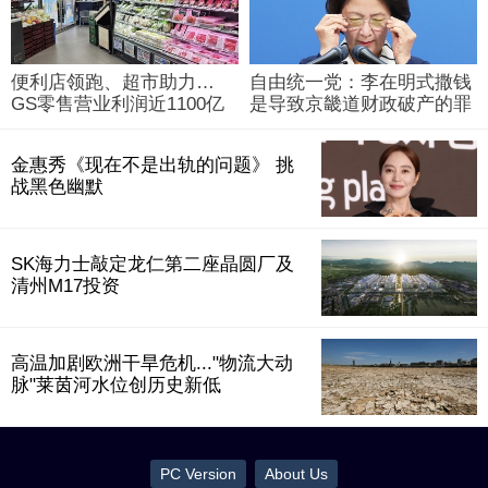
便利店领跑、超市助力…
自由统一党：李在明式撒钱
GS零售营业利润近1100亿
是导致京畿道财政破产的罪
韩元
魁祸首
金惠秀《现在不是出轨的问题》 挑
战黑色幽默
SK海力士敲定龙仁第二座晶圆厂及
清州M17投资
高温加剧欧洲干旱危机..."物流大动
脉"莱茵河水位创历史新低
PC Version
About Us