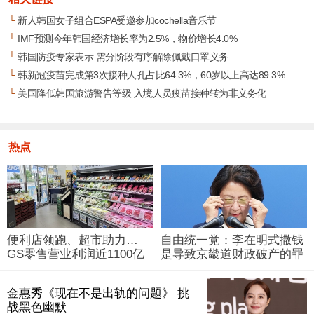
└
新人韩国女子组合ESPA受邀参加cochella音乐节
└
IMF预测今年韩国经济增长率为2.5%，物价增长4.0%
└
韩国防疫专家表示 需分阶段有序解除佩戴口罩义务
└
韩新冠疫苗完成第3次接种人孔占比64.3%，60岁以上高达89.3%
└
美国降低韩国旅游警告等级 入境人员疫苗接种转为非义务化
热点
便利店领跑、超市助力…
自由统一党：李在明式撒钱
GS零售营业利润近1100亿
是导致京畿道财政破产的罪
韩元
魁祸首
金惠秀《现在不是出轨的问题》 挑
战黑色幽默