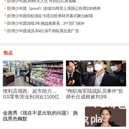
└
防弹少年团JIN明天入伍 作别仪式将省略
└
防弹少年团《proof》连续25周登上美国公告牌200榜单
└
防弹少年团田柾国在卡塔尔世界杯开幕式舞台献唱
└
防弹少年团连续3年挑战格莱美...3个部门候补
└
防弹少年团成员JIN出演不倒翁真拉面广告
热点
便利店领跑、超市助力…
"殉职海军陆战队员事件"前
GS零售营业利润近1100亿
师长任成根被判3年
韩元
金惠秀《现在不是出轨的问题》 挑
战黑色幽默