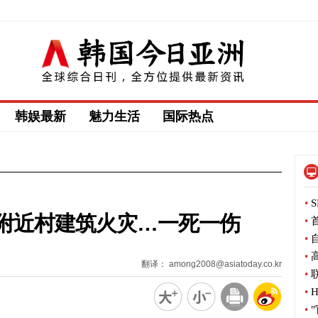
韩娱最新
魅力生活
国际热点
•
S
附近村建筑火灾…一死一伤
•
首
•
自
•
高
翻译： among2008@asiatoday.co.kr
•
联
•
H
•
"