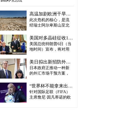
高温加剧欧洲干旱危机..."物流大动脉"莱茵河水位创历史新低
此次危机的核心，是流
经瑞士阿尔卑斯山至北
海、横贯6国的莱茵河
——这条支撑欧洲全域
美国对多晶硅征收15%关税…遏制中国供应链
贸易与产业的核心水
美国总统特朗普6日（当
路，每年经此运输的船
地时间）宣布，将对用
只与货物达数千艘、数
于半导体和太阳能电池
百万吨。 本周莱茵河水
板的核心材料多晶硅产
位已跌至1880年开始官
美日拟出新招防外汇干预“弹药耗尽”：不卖美债 借美元买入日元
品征收15%关税，并设定
方观测以来的最低水
日本政府正推动一种新
最低价格。 据《华尔街
平，由此导致供应链受
的外汇市场干预方案，
日报》（WSJ）等媒体报
阻、运输成本上涨，部
即不出售所持美国国
道，特朗普当天在美国
分企业已在检讨削减产
债，而是从美国联邦储
华盛顿特区白宫签署公
“世界杯不能拿来出售”…欧洲足坛向因凡蒂诺亮剑
量。 在莱茵河流经的德
备委员会（Fed·美联储）
告，对太阳能相关材料
针对国际足联（FIFA）
国杜伊斯堡，河流部分
借入美元，再买入日
及设备进口产品征收15%
河段水深已浅至约1.2
主席詹尼·因凡蒂诺的欧
元。此举既可打乱投机
关税。 该措施将于12月4
米，大型船舶所载货物
洲足坛反弹，已从要求
势力对日本干预资金即
日起生效，承诺在美国
不得不转移至小型船
撤回政策升级为一场撼
将耗尽的预期，也能让
建设制造设施的企业可
只、铁路或卡车运输。
动FIFA权力结构的斗
美国避免因日本抛售美
以申请关税豁免。 此
部分船只为确保安全航
争。尽管因凡蒂诺已放
债而导致利率上升。若
外，美国还将设定太阳
行，甚至卸下了多达三
弃将世界杯等FIFA重大
日元转强，将有利于韩
能组件最低价格，禁止