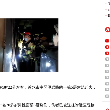
•
"
•
S
•
魏
5时22分左右，首尔市中区厚岩路的一栋5层建筑起火，
名70多岁男性面部3度烧伤，伤者已被送往附近医院接