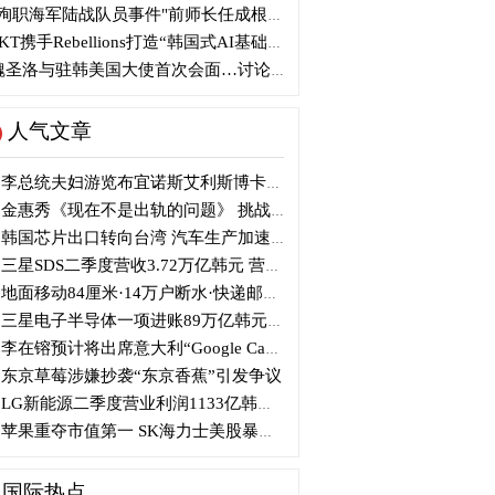
殉职海军陆战队员事件"前师长任成根被判3年
KT携手Rebellions打造“韩国式AI基础设施”
圣洛与驻韩美国大使首次会面…讨论韩美关系
人气文章
李总统夫妇游览布宜诺斯艾利斯博卡区后启程赴德
金惠秀《现在不是出轨的问题》 挑战黑色幽默
韩国芯片出口转向台湾 汽车生产加速本地化美国
三星SDS二季度营收3.72万亿韩元 营业利润2318亿韩元
地面移动84厘米·14万户断水·快递邮政停摆...熊本陷入瘫痪
三星电子半导体一项进账89万亿韩元....刷新最高季度业绩
李在镕预计将出席意大利“Google Camp” 加快AI合作
东京草莓涉嫌抄袭“东京香蕉”引发争议
LG新能源二季度营业利润1133亿韩元 同比下降77%
苹果重夺市值第一 SK海力士美股暴跌...AI与中国扩产加剧芯片变数
国际热点