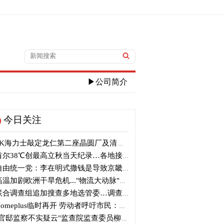
▶公司简介
今日关注
K海力士敲定龙仁第二座晶圆厂及清州M17投资
尔38℃创最高立秋当天纪录…各地接连刷新高温纪录
由统一党：李在明式撒钱是导致京畿道财政破产的罪魁祸首
温加剧欧洲干旱危机..."物流大动脉"莱茵河水位创历史新低
合调查组追加搜查多地选管委…调查“篡改统计数据”事件
omeplus临时再开 劳动者呼吁市民：请多光临
官邸监察不实疑云"监查院监查委员柳炳浩被批捕起诉