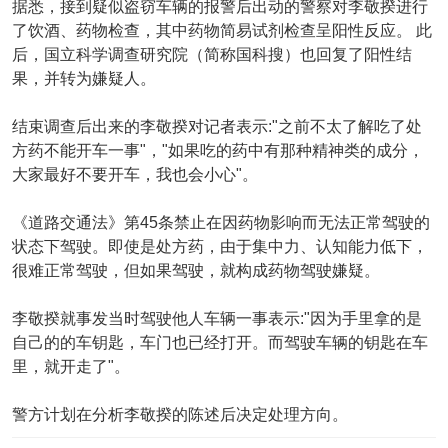
据悉，接到疑似盗窃车辆的报警后出动的警察对李敬揆进行
了饮酒、药物检查，其中药物简易试剂检查呈阳性反应。 此
后，国立科学调查研究院（简称国科搜）也回复了阳性结
果，并转为嫌疑人。
结束调查后出来的李敬揆对记者表示:"之前不太了解吃了处
方药不能开车一事"，"如果吃的药中有那种精神类的成分，
大家最好不要开车，我也会小心"。
《道路交通法》第45条禁止在因药物影响而无法正常驾驶的
状态下驾驶。即使是处方药，由于集中力、认知能力低下，
很难正常驾驶，但如果驾驶，就构成药物驾驶嫌疑。
李敬揆就事发当时驾驶他人车辆一事表示:"因为手里拿的是
自己的的车钥匙，车门也已经打开。而驾驶车辆的钥匙在车
里，就开走了"。
警方计划在分析李敬揆的陈述后决定处理方向。