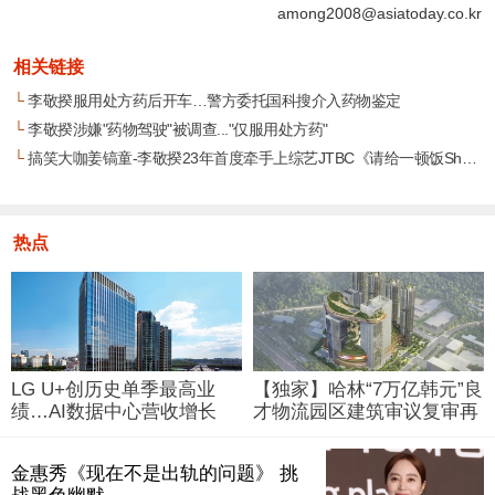
among2008@asiatoday.co.kr
相关链接
└
李敬揆服用处方药后开车…警方委托国科搜介入药物鉴定
└
李敬揆涉嫌"药物驾驶"被调查..."仅服用处方药"
└
搞笑大咖姜镐童-李敬揆23年首度牵手上综艺JTBC《请给一顿饭Show》今晚首播
热点
LG U+创历史单季最高业
【独家】哈林“7万亿韩元”良
绩…AI数据中心营收增长
才物流园区建筑审议复审再
29%
被“打回”
金惠秀《现在不是出轨的问题》 挑