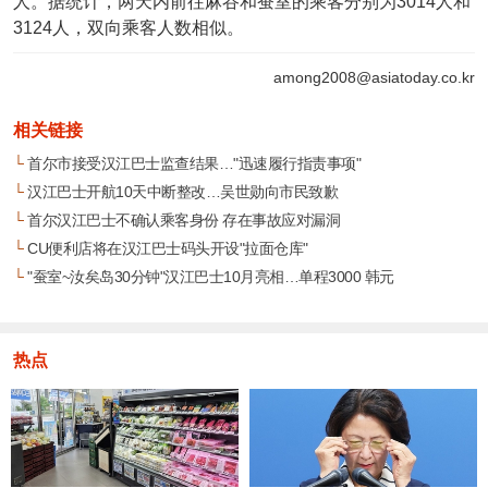
人。据统计，两天内前往麻谷和蚕室的乘客分别为3014人和
3124人，双向乘客人数相似。
among2008@asiatoday.co.kr
相关链接
└
首尔市接受汉江巴士监查结果…"迅速履行指责事项"
└
汉江巴士开航10天中断整改…吴世勋向市民致歉
└
首尔汉江巴士不确认乘客身份 存在事故应对漏洞
└
CU便利店将在汉江巴士码头开设"拉面仓库"
└
"蚕室~汝矣岛30分钟"汉江巴士10月亮相…单程3000 韩元
热点