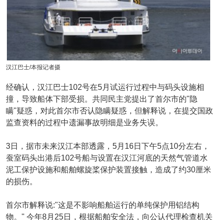
汉江巴士/本报记者摄
经确认，汉江巴士102号在5月试运行过程中与码头设施相
撞，导致船体下部受损。共同民主党提出了首尔市的"隐
瞒"疑惑，对此首尔市否认隐瞒疑惑，但解释说，在提交国政
监查资料的过程中遗漏事故明细是业务失误。
3日，据市未来汉江本部透露，5月16日下午5点10分左右，
蚕室码头出港后102号船与设置在汉江河底的天然气管道水
泥工保护设施和船舶螺旋桨保护装置接触，造成了约30厘米
的损伤。
首尔市解释说:"这是不影响船舶运行的单纯保护用铝结构
物。" 今年8月25日，根据船舶安全法，向公认代理检查机关