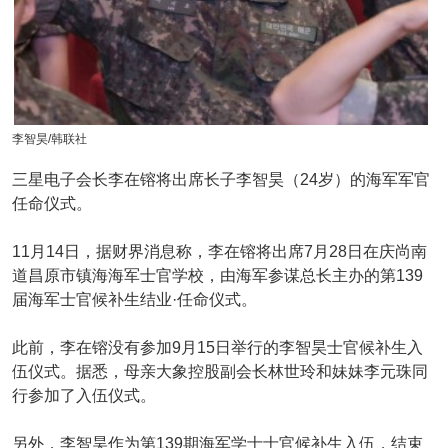
李智昊/韩联社
三星电子会长李在镕将出席长子李智昊（24岁）的海军军官
任命仪式。
11月14日，据财界消息称，李在镕将出席7月28日在庆尚南
道昌原市镇海海军士官学校，由海军参谋总长主办的第139
届海军士官候补生结业·任命仪式。
此前，李在镕没有参加9月15日举行的李智昊士官候补生入
伍仪式。据悉，母亲大象控股副会长林世玲和妹妹李元珠同
行参加了入伍仪式。
另外，李智昊作为第139期海军学士士官候补生入伍，结束