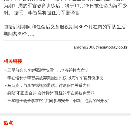
为期11周的军官教育训练后，将于11月28日被任命为海军少
尉。 据悉，李智昊将担任海军翻译官。
包括训练期间和任命后义务服役期间36个月在内的军队生活
期间共39个月。
among2008@asiatoday.co.kr
相关链接
└
三星前会长李健熙逝世5周年…李在镕悼念亡父
└
李在镕长子李智昊放弃美国公民权 以海军军官身份服役
└
马斯克：与李在镕视频通话…讨论伙伴关系内容
└
身陷"不正当合并·会计舞弊"嫌疑的李在镕被判无罪
└
三星电子会长李在镕:"共同参与安全、创新、包容的AI开发"
热点