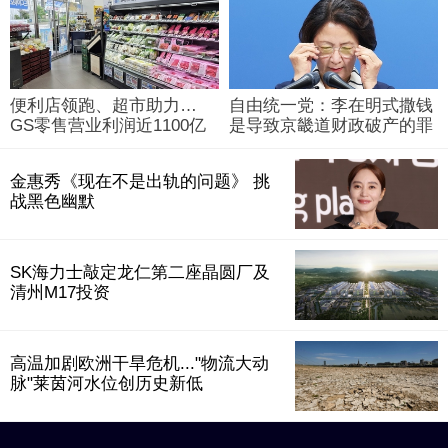
便利店领跑、超市助力…
自由统一党：李在明式撒钱
GS零售营业利润近1100亿
是导致京畿道财政破产的罪
韩元
魁祸首
金惠秀《现在不是出轨的问题》 挑
战黑色幽默
SK海力士敲定龙仁第二座晶圆厂及
清州M17投资
高温加剧欧洲干旱危机..."物流大动
脉"莱茵河水位创历史新低