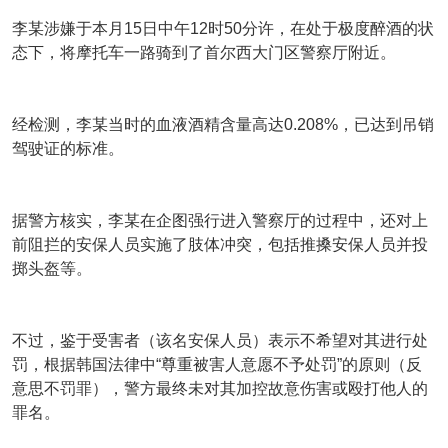
李某涉嫌于本月15日中午12时50分许，在处于极度醉酒的状
态下，将摩托车一路骑到了首尔西大门区警察厅附近。
经检测，李某当时的血液酒精含量高达0.208%，已达到吊销
驾驶证的标准。
据警方核实，李某在企图强行进入警察厅的过程中，还对上
前阻拦的安保人员实施了肢体冲突，包括推搡安保人员并投
掷头盔等。
不过，鉴于受害者（该名安保人员）表示不希望对其进行处
罚，根据韩国法律中“尊重被害人意愿不予处罚”的原则（反
意思不罚罪），警方最终未对其加控故意伤害或殴打他人的
罪名。