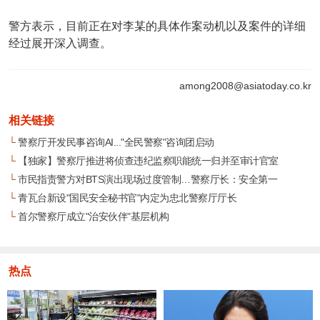
警方表示，目前正在对李某的具体作案动机以及案件的详细
经过展开深入调查。
among2008@asiatoday.co.kr
相关链接
└
警察厅开发民事咨询AI..."全民警察"咨询团启动
└
【独家】警察厅推进将侦查违纪监察职能统一归并至审计官室
└
市民指责警方对BTS演出现场过度管制…警察厅长：安全第一
└
青瓦台新设"国民安全秘书官"内定为忠北警察厅厅长
└
首尔警察厅成立"治安伙伴"基层机构
热点