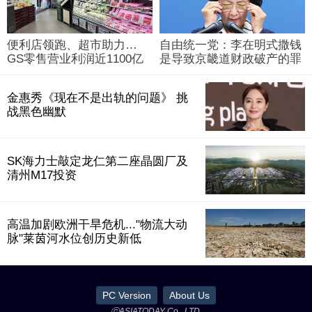
便利店领跑、超市助力…
自由统一党：李在明式撒钱
GS零售营业利润近1100亿
是导致京畿道财政破产的罪
韩元
魁祸首
金惠秀《现在不是出轨的问题》 挑
战黑色幽默
SK海力士敲定龙仁第二座晶圆厂及
清州M17投资
高温加剧欧洲干旱危机..."物流大动
脉"莱茵河水位创历史新低
PC Version
About Us
ⓒASIATODAY Co., LTD.