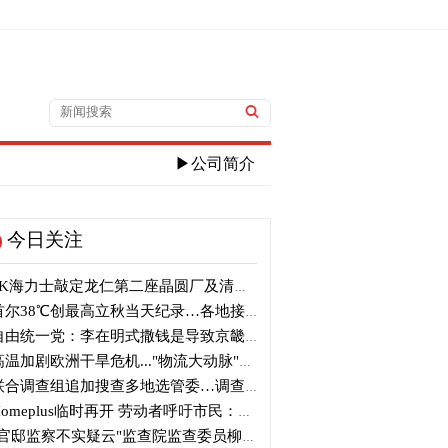
▶公司简介
今日关注
K海力士敲定龙仁第二座晶圆厂及清州M17投资
尔38℃创最高立秋当天纪录…各地接连刷新高温纪录
由统一党：李在明式撒钱是导致京畿道财政破产的罪魁祸首
温加剧欧洲干旱危机..."物流大动脉"莱茵河水位创历史新低
合调查组追加搜查多地选管委…调查“篡改统计数据”事件
omeplus临时再开 劳动者呼吁市民：请多光临
官邸监察不实疑云"监查院监查委员柳炳浩被批捕起诉