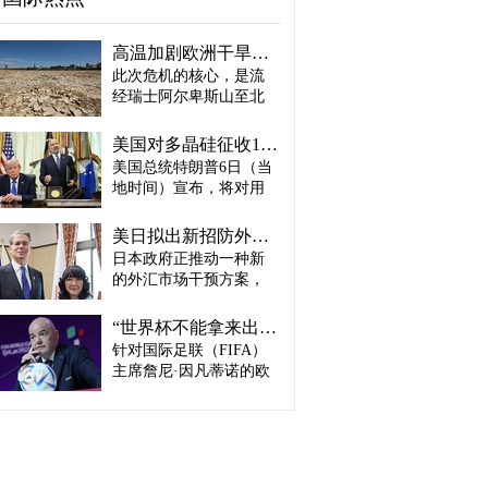
高温加剧欧洲干旱危机..."物流大动脉"莱茵河水位创历史新低
此次危机的核心，是流
经瑞士阿尔卑斯山至北
海、横贯6国的莱茵河
——这条支撑欧洲全域
美国对多晶硅征收15%关税…遏制中国供应链
贸易与产业的核心水
美国总统特朗普6日（当
路，每年经此运输的船
地时间）宣布，将对用
只与货物达数千艘、数
于半导体和太阳能电池
百万吨。 本周莱茵河水
板的核心材料多晶硅产
位已跌至1880年开始官
美日拟出新招防外汇干预“弹药耗尽”：不卖美债 借美元买入日元
品征收15%关税，并设定
方观测以来的最低水
日本政府正推动一种新
最低价格。 据《华尔街
平，由此导致供应链受
的外汇市场干预方案，
日报》（WSJ）等媒体报
阻、运输成本上涨，部
即不出售所持美国国
道，特朗普当天在美国
分企业已在检讨削减产
债，而是从美国联邦储
华盛顿特区白宫签署公
“世界杯不能拿来出售”…欧洲足坛向因凡蒂诺亮剑
量。 在莱茵河流经的德
备委员会（Fed·美联储）
告，对太阳能相关材料
针对国际足联（FIFA）
国杜伊斯堡，河流部分
借入美元，再买入日
及设备进口产品征收15%
河段水深已浅至约1.2
主席詹尼·因凡蒂诺的欧
元。此举既可打乱投机
关税。 该措施将于12月4
米，大型船舶所载货物
洲足坛反弹，已从要求
势力对日本干预资金即
日起生效，承诺在美国
不得不转移至小型船
撤回政策升级为一场撼
将耗尽的预期，也能让
建设制造设施的企业可
只、铁路或卡车运输。
动FIFA权力结构的斗
美国避免因日本抛售美
以申请关税豁免。 此
部分船只为确保安全航
争。尽管因凡蒂诺已放
债而导致利率上升。若
外，美国还将设定太阳
行，甚至卸下了多达三
弃将世界杯等FIFA重大
日元转强，将有利于韩
能组件最低价格，禁止