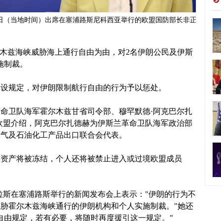
8日（当地时间）出席在塞浦路斯尼科西亚举行的欧盟国防部长非正
尔木兹海峡威胁海上通行自由为由，对2名伊朗公民及伊斯
施制裁。
新设规定，对伊朗限制航行自由的行为予以惩处。
命卫队海军霍尔木兹甘省司令部、穆罕默德·阿克巴尔扎
欧盟介绍，阿克巴尔扎德赫为伊斯兰革命卫队海军政治部
然气及石油化工产品出口联合会代表。
的资产将被冻结，个人还将被禁止进入或过境欧盟成员
拉斯在塞浦路斯举行的新闻发布会上表示："伊朗的行为不
胁霍尔木兹海峡通行的伊朗机构和个人实施制裁。"她还
自由规定，若有必要，将随时再度援引这一规定。"