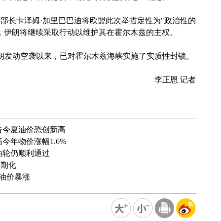
部长卡泽姆·加里巴巴迪将欧盟此次举措定性为"政治性的
，伊朗将继续采取行动以维护其在霍尔木兹的主权。
伊朗发动空袭以来，已对霍尔木兹海峡实施了实质性封锁。
李正恩 记者
告今夏油价恐创新高
今年物价涨幅1.6%
油轮仍顺利通过
长期化
际油价暴涨