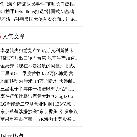
殉职海军陆战队员事件"前师长任成根被判3年
KT携手Rebellions打造“韩国式AI基础设施”
圣洛与驻韩美国大使首次会面…讨论韩美关系
人气文章
李总统夫妇游览布宜诺斯艾利斯博卡区后启程赴德
韩国芯片出口转向台湾 汽车生产加速本地化美国
金惠秀《现在不是出轨的问题》 挑战黑色幽默
三星SDS二季度营收3.72万亿韩元 营业利润2318亿韩元
地面移动84厘米·14万户断水·快递邮政停摆...熊本陷入瘫痪
三星电子半导体一项进账89万亿韩元....刷新最高季度业绩
李在镕预计将出席意大利“Google Camp” 加快AI合作
LG新能源二季度营业利润1133亿韩元 同比下降77%
东京草莓涉嫌抄袭“东京香蕉”引发争议
苹果重夺市值第一 SK海力士美股暴跌...AI与中国扩产加剧芯片变数
国际热点