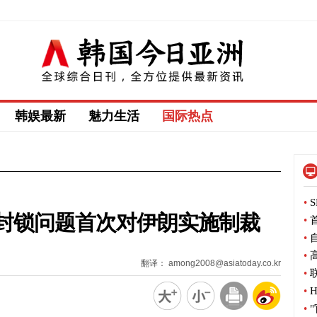
韩娱最新
魅力生活
国际热点
•
S
封锁问题首次对伊朗实施制裁
•
首
•
自
•
高
翻译： among2008@asiatoday.co.kr
•
联
•
H
•
"