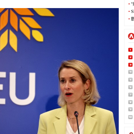
•
"
•
S
•
魏