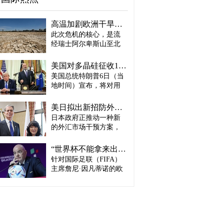
高温加剧欧洲干旱危机..."物流大动脉"莱茵河水位创历史新低
此次危机的核心，是流
经瑞士阿尔卑斯山至北
海、横贯6国的莱茵河
——这条支撑欧洲全域
美国对多晶硅征收15%关税…遏制中国供应链
贸易与产业的核心水
美国总统特朗普6日（当
路，每年经此运输的船
地时间）宣布，将对用
只与货物达数千艘、数
于半导体和太阳能电池
百万吨。 本周莱茵河水
板的核心材料多晶硅产
位已跌至1880年开始官
美日拟出新招防外汇干预“弹药耗尽”：不卖美债 借美元买入日元
品征收15%关税，并设定
方观测以来的最低水
日本政府正推动一种新
最低价格。 据《华尔街
平，由此导致供应链受
的外汇市场干预方案，
日报》（WSJ）等媒体报
阻、运输成本上涨，部
即不出售所持美国国
道，特朗普当天在美国
分企业已在检讨削减产
债，而是从美国联邦储
华盛顿特区白宫签署公
“世界杯不能拿来出售”…欧洲足坛向因凡蒂诺亮剑
量。 在莱茵河流经的德
备委员会（Fed·美联储）
告，对太阳能相关材料
针对国际足联（FIFA）
国杜伊斯堡，河流部分
借入美元，再买入日
及设备进口产品征收15%
河段水深已浅至约1.2
主席詹尼·因凡蒂诺的欧
元。此举既可打乱投机
关税。 该措施将于12月4
米，大型船舶所载货物
洲足坛反弹，已从要求
势力对日本干预资金即
日起生效，承诺在美国
不得不转移至小型船
撤回政策升级为一场撼
将耗尽的预期，也能让
建设制造设施的企业可
只、铁路或卡车运输。
动FIFA权力结构的斗
美国避免因日本抛售美
以申请关税豁免。 此
部分船只为确保安全航
争。尽管因凡蒂诺已放
债而导致利率上升。若
外，美国还将设定太阳
行，甚至卸下了多达三
弃将世界杯等FIFA重大
日元转强，将有利于韩
能组件最低价格，禁止