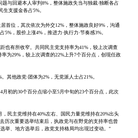
德问题与回避本人审判8%，整体施政失当与独裁·独断各占
民生支援金各占5%。
位居首位，其次依次为外交12%，整体施政良好9%，沟通
占5%，股价上涨4%，推进力·执行力·节奏感3%。
距也有所收窄。共同民主党支持率为41%，较上次调查
持率为29%，较上次调查的22%上升7个百分点，创现任政
。其他政党·团体为2%，无党派人士占21%。
月初的30个百分点缩小至5月中旬的23个百分点，此次
月，民主党维持在40%左右、国民力量党维持在20%出头
过去历次重要选举结束后，执政党与在野党的支持率也曾
选举、地方选举后，政党支持格局均出现过变动。"