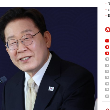
•
"
•
S
•
魏