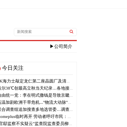
▶公司简介
今日关注
K海力士敲定龙仁第二座晶圆厂及清州M17投资
尔38℃创最高立秋当天纪录…各地接连刷新高温纪录
由统一党：李在明式撒钱是导致京畿道财政破产的罪魁祸首
温加剧欧洲干旱危机..."物流大动脉"莱茵河水位创历史新低
合调查组追加搜查多地选管委…调查“篡改统计数据”事件
omeplus临时再开 劳动者呼吁市民：请多光临
官邸监察不实疑云"监查院监查委员柳炳浩被批捕起诉