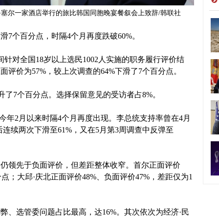
鲁塞尔一家酒店举行的旅比韩国同胞晚宴餐叙会上致辞/韩联社
7个百分点，时隔4个月再度跌破60%。
间针对全国18岁以上选民1002人实施的职务履行评价结
评价为57%，较上次调查的64%下滑了7个百分点。
上升了7个百分点。选择保留意见的受访者占8%。
今年2月以来时隔4个月再度出现。李总统支持率曾在4月
后连续两次下滑至61%，又在5月第3周调查中反弹至
价仍领先于负面评价，但差距整体收窄。首尔正面评价
分点；大邱·庆北正面评价48%、负面评价47%，差距仅为1
弊、选管委问题占比最高，达16%。其次依次为经济·民