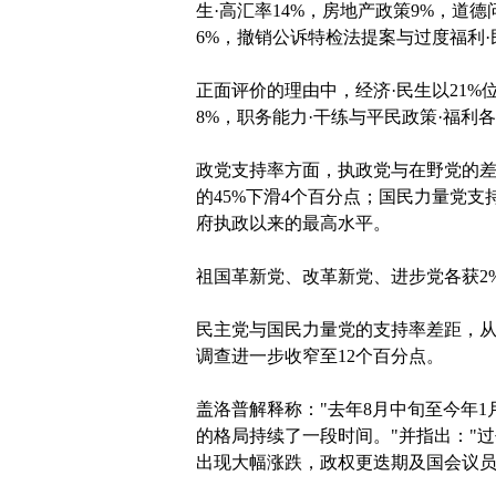
生·高汇率14%，房地产政策9%，道
6%，撤销公诉特检法提案与过度福利·
正面评价的理由中，经济·民生以21%
8%，职务能力·干练与平民政策·福利各
政党支持率方面，执政党与在野党的差
的45%下滑4个百分点；国民力量党支
府执政以来的最高水平。
祖国革新党、改革新党、进步党各获2%
民主党与国民力量党的支持率差距，从4
调查进一步收窄至12个百分点。
盖洛普解释称："去年8月中旬至今年1
的格局持续了一段时间。"并指出："
出现大幅涨跌，政权更迭期及国会议员