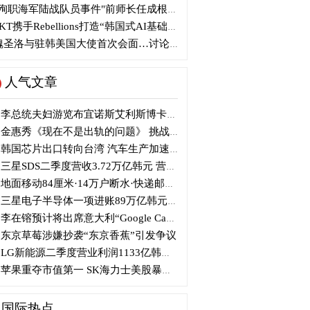
殉职海军陆战队员事件"前师长任成根被判3年
KT携手Rebellions打造“韩国式AI基础设施”
圣洛与驻韩美国大使首次会面…讨论韩美关系
人气文章
李总统夫妇游览布宜诺斯艾利斯博卡区后启程赴德
金惠秀《现在不是出轨的问题》 挑战黑色幽默
韩国芯片出口转向台湾 汽车生产加速本地化美国
三星SDS二季度营收3.72万亿韩元 营业利润2318亿韩元
地面移动84厘米·14万户断水·快递邮政停摆...熊本陷入瘫痪
三星电子半导体一项进账89万亿韩元....刷新最高季度业绩
李在镕预计将出席意大利“Google Camp” 加快AI合作
东京草莓涉嫌抄袭“东京香蕉”引发争议
LG新能源二季度营业利润1133亿韩元 同比下降77%
苹果重夺市值第一 SK海力士美股暴跌...AI与中国扩产加剧芯片变数
国际热点