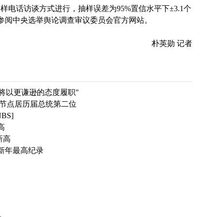
电话访谈方式进行，抽样误差为95%置信水平下±3.1个
可参阅中央选举舆论调查审议委员会官方网站。
朴英勋 记者
将以更谦逊的态度履职"
时节点居历届总统第二位
BS]
高
新高
新年最高纪录