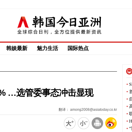
韩娱最新
魅力生活
国际热点
•
S
% …选管委事态冲击显现
•
首
•
自
•
高
翻译： among2008@asiatoday.co.kr
•
联
•
H
•
"