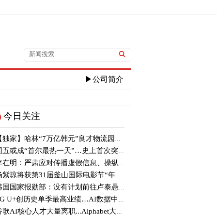
▶公司简介
今日关注
独家】哈林“7万亿韩元”良才物流园区建筑审议复审再被“打回”
五或成“首尔最热一天”…史上首次突破40℃高温
在明：严肃应对传播虚假信息、操纵信息行为
紫琼将获第31届釜山国际电影节“年度亚洲电影人奖”
国国家报勋部：没有计划前往卢泰愚墓地参拜
G U+创历史单季最高业绩…AI数据中心营收增长29%
歌AI核心人才大量离职...Alphabet大规模调整管理层