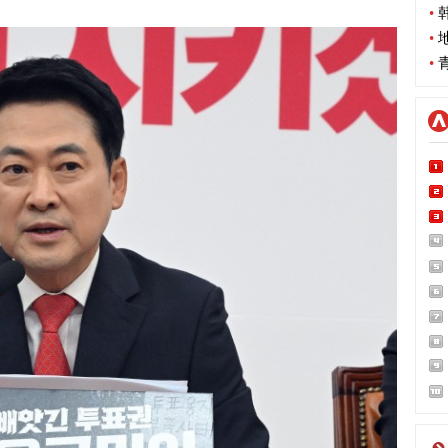
•
韩
•
地
•
青