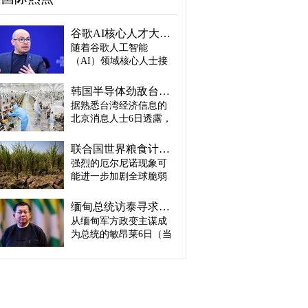
谷歌AI核心人才大量离职...Alphabet大规模调整管理层
随着谷歌人工智能
（AI）领域核心人士接
连离职，母公司Alphabet
启动大规模领导层调
韩国半导体劲敌台积电：预计产量将迎爆发式增长
整。据路透社、彭博社
据熟悉台湾经济信息的
等主要外媒5日（当地时
北京消息人士6日透露，
间）报道。 据外媒报
预计台积电取得这一生
道，实际上主导谷歌AI
产成绩，主要得益于英
战略设计的高级科学家
联合国世界粮食计划署：饥饿人口将增加4900万人
伟达、AMD、博通等主
杰夫·迪恩结束27年谷歌
强烈的厄尔尼诺现象可
要客户强劲的订单需
职业生涯，与桑杰·格马
能进一步加剧全球脆弱
求。因此，台积电预计
瓦特、奥里奥尔·维尼亚
地区粮食危机的担忧正
将加快工厂建设，以满
斯、郭玉乐等人共同创
在升温。 据路透社报
足不断增长的市场需
缅甸总统访泰寻求合法性…泰国谋求“重新接触”
办了新兴初创企业
道，联合国世界粮食计
求。 实际上，受人工智
从缅甸军方政变主谋成
“Discovery Loop”。 该公
划署（WFP）5日（当地
能（AI）和高性能计算
司以公益企业形式运
为总统的敏昂莱6日（当
时间）发布报告称，到
（HPC）需求强劲增长
营，致力于实现机器学
地时间）将对泰国进行
2027年发生“非常强烈”厄
推动，台积电正在扩大3
习、科学和工程领域的
正式访问。2021年政变
尔尼诺现象的概率为
纳米制程量产规模，并
自动化。谷歌则将通过
后一直被排除在东盟
81%，届时可能有约4900
开始将部分5纳米设备产
投资及提供云计算资源
（ASEAN）舞台之外的
万人新增陷入严重粮食
线改造为3纳米产线。消
等方式与其开展合作。
敏昂莱正在寻求国际社
不安全状态。与目前面
息人士预测，随着台积