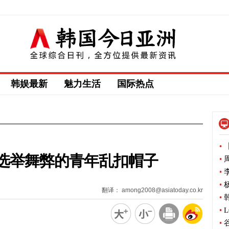
韩娱最新
魅力生活
国际热点
•
【
选举舞弊的青年乱扣帽子
•
周
•
李
•
杨
翻译： among2008@asiatoday.co.kr
•
韩
•
L
•
谷