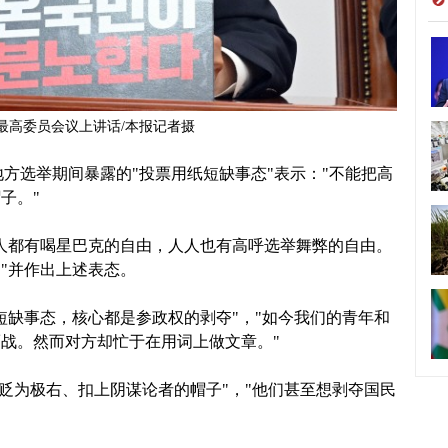
最高委员会议上讲话/本报记者摄
"地方选举期间暴露的"投票用纸短缺事态"表示："不能把高
子。"
人都有喝星巴克的自由，人人也有高呼选举舞弊的自由。
"并作出上述表态。
短缺事态，核心都是参政权的剥夺"，"如今我们的青年和
战。然而对方却忙于在用词上做文章。"
被贬为极右、扣上阴谋论者的帽子"，"他们甚至想剥夺国民