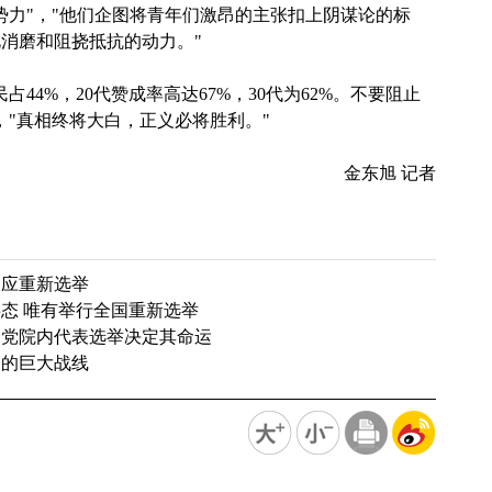
势力"，"他们企图将青年们激昂的主张扣上阴谋论的标
消磨和阻挠抵抗的动力。"
44%，20代赞成率高达67%，30代为62%。不要阻止
，"真相终将大白，正义必将胜利。"
金东旭 记者
…应重新选举
态 唯有举行全国重新选举
野党院内代表选举决定其命运
义的巨大战线