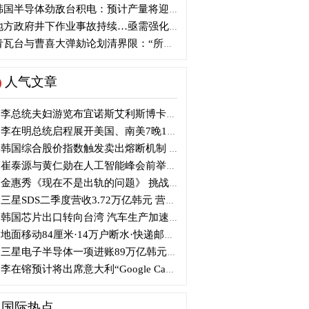
国半导体劲敌台积电：预计产量将迎爆发式增长
方政府井下作业事故持续…亟需强化安全管理措施
瓦台与曹喜大弹劾论划清界限：“所谓认同并非事实”
人气文章
李总统夫妇游览布宜诺斯艾利斯博卡区后启程赴德
李在明总统启程展开美国、南美7晚11天访问
韩国综合股价指数触发卖出熔断机制 半导体股领跌
崔泰源与黄仁勋在人工智能峰会前举行晚宴会谈
金惠秀《现在不是出轨的问题》 挑战黑色幽默
三星SDS二季度营收3.72万亿韩元 营业利润2318亿韩元
韩国芯片出口转向台湾 汽车生产加速本地化美国
地面移动84厘米·14万户断水·快递邮政停摆...熊本陷入瘫痪
三星电子半导体一项进账89万亿韩元....刷新最高季度业绩
李在镕预计将出席意大利“Google Camp” 加快AI合作
国际热点