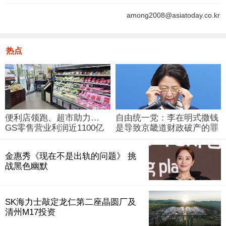
among2008@asiatoday.co.kr
热点
便利店领跑、超市助力…
自由统一党：李在明式撒钱
GS零售营业利润近1100亿
是导致京畿道财政破产的罪
韩元
魁祸首
金惠秀《现在不是出轨的问题》 挑
战黑色幽默
SK海力士敲定龙仁第二座晶圆厂及
清州M17投资