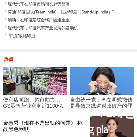
└
现代汽车在印度市场增长趋势显著
└
莫迪“印度团队(Team India)，雄起印度（Stand-Up India）”
└
浦项，在印度建综合钢厂困难重重
└
现代汽车，印度汽车产业发展的发动机
└
“韩流”攻陷印度
热点
便利店领跑、超市助力…
自由统一党：李在明式撒钱
GS零售营业利润近1100亿
是导致京畿道财政破产的罪
韩元
魁祸首
金惠秀《现在不是出轨的问题》 挑
战黑色幽默