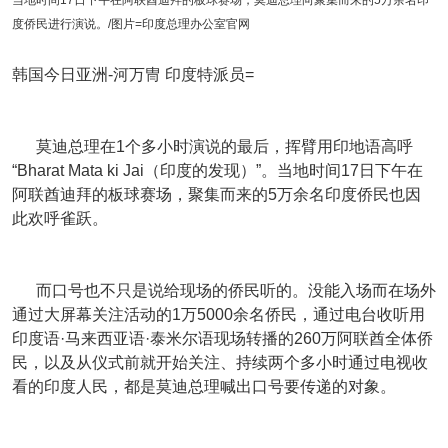
当地时间17日下午在阿联酋迪拜的板球赛场，莫迪总理向聚集而来的5万余名印
度侨民进行演说。/图片=印度总理办公室官网
韩国今日亚洲-河万冑 印度特派员=
莫迪总理在1个多小时演说的最后，挥臂用印地语高呼
“Bharat Mata ki Jai（印度的发现）”。当地时间17日下午在
阿联酋迪拜的板球赛场，聚集而来的5万余名印度侨民也因
此欢呼雀跃。
而口号也不只是说给现场的侨民听的。没能入场而在场外
通过大屏幕关注活动的1万5000余名侨民，通过电台收听用
印度语·马来西亚语·泰米尔语现场转播的260万阿联酋全体侨
民，以及从仪式前就开始关注、持续两个多小时通过电视收
看的印度人民，都是莫迪总理喊出口号要传递的对象。