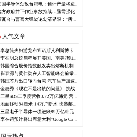
国半导体劲敌台积电：预计产量将迎爆发式增长
方政府井下作业事故持续…亟需强化安全管理措施
瓦台与曹喜大弹劾论划清界限：“所谓认同并非事实”
人气文章
李总统夫妇游览布宜诺斯艾利斯博卡区后启程赴德
李在明总统启程展开美国、南美7晚11天访问
韩国综合股价指数触发卖出熔断机制 半导体股领跌
崔泰源与黄仁勋在人工智能峰会前举行晚宴会谈
韩国芯片出口转向台湾 汽车生产加速本地化美国
金惠秀《现在不是出轨的问题》 挑战黑色幽默
三星SDS二季度营收3.72万亿韩元 营业利润2318亿韩元
地面移动84厘米·14万户断水·快递邮政停摆...熊本陷入瘫痪
三星电子半导体一项进账89万亿韩元....刷新最高季度业绩
李在镕预计将出席意大利“Google Camp” 加快AI合作
国际热点