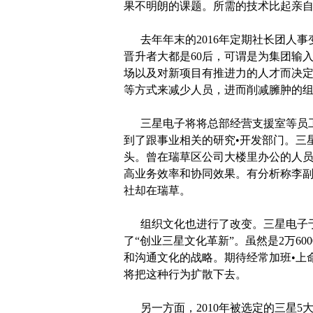
果不明朗的课题。所需的技术比起亲
去年年末的2016年定期社长团人事
晋升者大都是60后，可谓是为集团输
场以及对新项目有推进力的人才而决定的
等方式来减少人员，进而削减臃肿的
三星电子将将总部经营支援室等员工
到了跟事业相关的研究•开发部门。三星
头。曾在瑞草区公司大楼里办公的人
高业务效率和协同效果。有分析称李
社却在瑞草。
组织文化也进行了改变。三星电子于
了“创业三星文化革新”。虽然是2万6
和沟通文化的战略。期待经常加班•上
将把这种行为扩散下去。
另一方面，2010年被选定的三星5