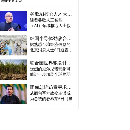
谷歌AI核心人才大量离职...Alphabet大规模调整管理层
随着谷歌人工智能
（AI）领域核心人士接
连离职，母公司Alphabet
启动大规模领导层调
韩国半导体劲敌台积电：预计产量将迎爆发式增长
整。据路透社、彭博社
据熟悉台湾经济信息的
等主要外媒5日（当地时
北京消息人士6日透露，
间）报道。 据外媒报
预计台积电取得这一生
道，实际上主导谷歌AI
产成绩，主要得益于英
战略设计的高级科学家
联合国世界粮食计划署：饥饿人口将增加4900万人
伟达、AMD、博通等主
杰夫·迪恩结束27年谷歌
强烈的厄尔尼诺现象可
要客户强劲的订单需
职业生涯，与桑杰·格马
能进一步加剧全球脆弱
求。因此，台积电预计
瓦特、奥里奥尔·维尼亚
地区粮食危机的担忧正
将加快工厂建设，以满
斯、郭玉乐等人共同创
在升温。 据路透社报
足不断增长的市场需
缅甸总统访泰寻求合法性…泰国谋求“重新接触”
办了新兴初创企业
道，联合国世界粮食计
求。 实际上，受人工智
从缅甸军方政变主谋成
“Discovery Loop”。 该公
划署（WFP）5日（当地
能（AI）和高性能计算
司以公益企业形式运
为总统的敏昂莱6日（当
时间）发布报告称，到
（HPC）需求强劲增长
营，致力于实现机器学
地时间）将对泰国进行
2027年发生“非常强烈”厄
推动，台积电正在扩大3
习、科学和工程领域的
正式访问。2021年政变
尔尼诺现象的概率为
纳米制程量产规模，并
自动化。谷歌则将通过
后一直被排除在东盟
81%，届时可能有约4900
开始将部分5纳米设备产
投资及提供云计算资源
（ASEAN）舞台之外的
万人新增陷入严重粮食
线改造为3纳米产线。消
等方式与其开展合作。
敏昂莱正在寻求国际社
不安全状态。与目前面
息人士预测，随着台积