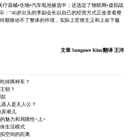
的医疗器械•生物•汽车电池被选中；还选定了物联网•虚拟战
示：“40岁出头的李副会长以自己的经营方式正改变着整
如何都推动不了整体的环境，实际上官僚主义和上命下服
文章 Sungmee Kim/翻译 王洋
气吃掉两种车？
车王朝？
哪款
机器人是主人公？
做弄潮儿
sports的魅力和局限性<上>
退休生活模式
虚拟空间的距离