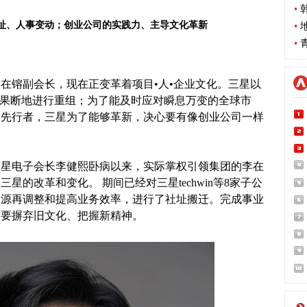
•
韩
迁址、人事变动；创业公司的实践力、主导文化革新
•
地
•
青
镕副会长，现在正变革着项目•人•企业文化。三星以
决果断地进行重组；为了能及时应对瞬息万变的全球市
为先行者，三星为了能够革新，决心要有像创业公司一样
月三星电子会长李健熙卧病以来，实际掌权引领集团的李在
的改革和变化。 期间已经对三星techwin等8家子公
资源再调整和提高业务效率，进行了社址搬迁。完成事业
调要摒弃旧文化、把握新精神。