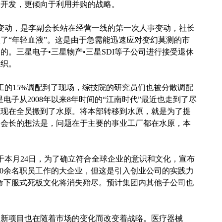
自开发，更倾向于利用并购的战略。
变动，是李副会长站在经营一线的第一次人事变动，社长
入了“年轻血液”。这是由于急需能迅速应对变幻莫测的市
。三星电子•三星物产•三星SDI等子公司进行接受退休
组织。
的15%调配到了现场，综技院的研究员们也被分散调配
电子从2008年以来8年时间的“江南时代”最近也走到了尽
员现在全员搬到了水原。将本部转移到水原，就是为了提
副会长的想法是，问题在于主要的事业工厂都在水原，本
本月24日，为了确立符合全球企业的意识和文化，宣布
000余名职员工作的大企业，但这是引入创业公司的实践力
命下服式死板文化将消失殆尽。预计集团内其他子公司也
大新项目也在随着市场的变化而改变着战略。医疗器械