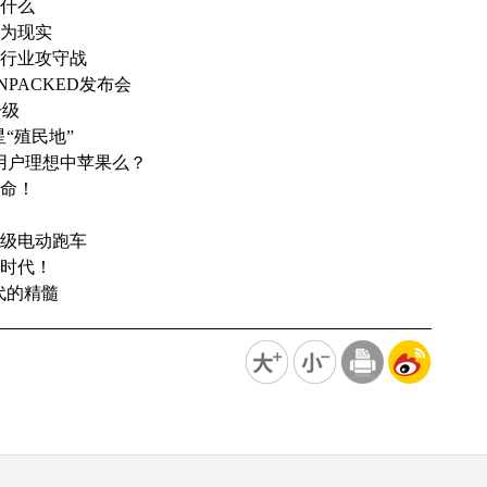
来什么
变为现实
车行业攻守战
PACKED发布会
升级
“殖民地”
是用户理想中苹果么？
革命！
同级电动跑车
的时代！
代的精髓