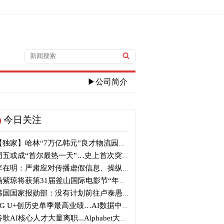
▶公司简介
今日关注
独家】哈林“7万亿韩元”良才物流园区建筑审议复审再被“打回”
五或成“首尔最热一天”…史上首次突破40℃高温
在明：严肃应对传播虚假信息、操纵信息行为
紫琼将获第31届釜山国际电影节“年度亚洲电影人奖”
国国家报勋部：没有计划前往卢泰愚墓地参拜
G U+创历史单季最高业绩…AI数据中心营收增长29%
歌AI核心人才大量离职...Alphabet大规模调整管理层