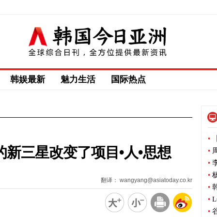
韩娱最新
魅力生活
国际热点
•
【
的新三星改变了项目•人•思想
•
周
•
李
•
杨
翻译： wangyang@asiatoday.co.kr
•
韩
•
L
•
谷