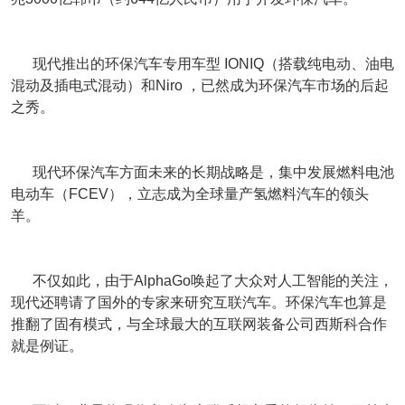
现代推出的环保汽车专用车型 IONIQ（搭载纯电动、油电
混动及插电式混动）和Niro ，已然成为环保汽车市场的后起
之秀。
现代环保汽车方面未来的长期战略是，集中发展燃料电池
电动车（FCEV），立志成为全球量产氢燃料汽车的领头
羊。
不仅如此，由于AlphaGo唤起了大众对人工智能的关注，
现代还聘请了国外的专家来研究互联汽车。环保汽车也算是
推翻了固有模式，与全球最大的互联网装备公司西斯科合作
就是例证。