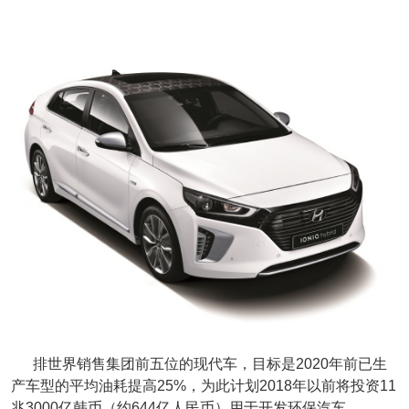
排世界销售集团前五位的现代车，目标是2020年前已生
产车型的平均油耗提高25%，为此计划2018年以前将投资11
兆3000亿韩币（约644亿人民币）用于开发环保汽车。