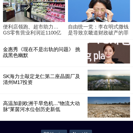
便利店领跑、超市助力…
自由统一党：李在明式撒钱
GS零售营业利润近1100亿
是导致京畿道财政破产的罪
韩元
魁祸首
金惠秀《现在不是出轨的问题》 挑
战黑色幽默
SK海力士敲定龙仁第二座晶圆厂及
清州M17投资
高温加剧欧洲干旱危机..."物流大动
脉"莱茵河水位创历史新低