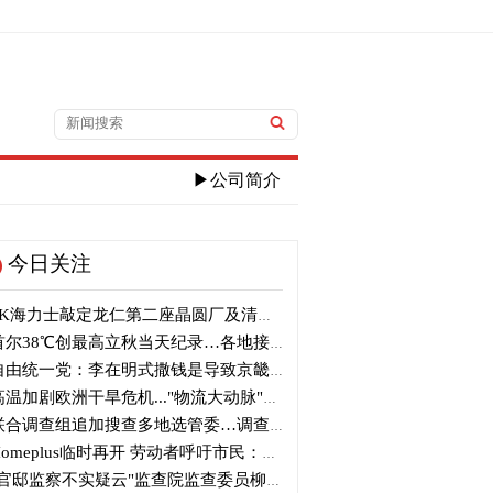
▶公司简介
今日关注
K海力士敲定龙仁第二座晶圆厂及清州M17投资
尔38℃创最高立秋当天纪录…各地接连刷新高温纪录
由统一党：李在明式撒钱是导致京畿道财政破产的罪魁祸首
温加剧欧洲干旱危机..."物流大动脉"莱茵河水位创历史新低
合调查组追加搜查多地选管委…调查“篡改统计数据”事件
omeplus临时再开 劳动者呼吁市民：请多光临
官邸监察不实疑云"监查院监查委员柳炳浩被批捕起诉