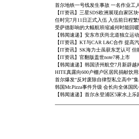
首尔地铁一号线发生事故 一名作业工
【IT资讯】三星SDS欧洲展现自家区
任时完7月11日正式入伍 入伍前日程繁
受萨德影响的大幅航班缩减何时能回暖
【韩闻速递】安东市庆尚北道独立运动
【IT资讯】KT与CAR L&C合作 提
【IT资讯】SK海力士虽获东芝认可 
【IT资讯】官翻版盖世note7将上市
【韩闻速递】韩国济州航空7月新辟越
HITE真露向600户棚户区居民捐献饮
首尔爆发“反对废除自律型私立高中”
韩国Mr.Pizza事件升级 会长向全体国
【韩闻速递】首尔永登浦区5家水上乐