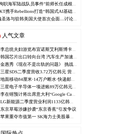
殉职海军陆战队员事件"前师长任成根被判3年
KT携手Rebellions打造“韩国式AI基础设施”
圣洛与驻韩美国大使首次会面…讨论韩美关系
人气文章
李总统夫妇游览布宜诺斯艾利斯博卡区后启程赴德
韩国芯片出口转向台湾 汽车生产加速本地化美国
金惠秀《现在不是出轨的问题》 挑战黑色幽默
三星SDS二季度营收3.72万亿韩元 营业利润2318亿韩元
地面移动84厘米·14万户断水·快递邮政停摆...熊本陷入瘫痪
三星电子半导体一项进账89万亿韩元....刷新最高季度业绩
李在镕预计将出席意大利“Google Camp” 加快AI合作
LG新能源二季度营业利润1133亿韩元 同比下降77%
东京草莓涉嫌抄袭“东京香蕉”引发争议
苹果重夺市值第一 SK海力士美股暴跌...AI与中国扩产加剧芯片变数
国际热点