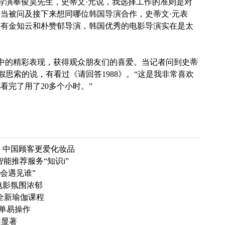
导演奉俊昊先生，史蒂文·元说，我选择工作的准则是对
当被问及接下来想同哪位韩国导演合作，史蒂文·元表
还有金知云和朴赞郁导演，韩国优秀的电影导演实在是太
中的精彩表现，获得观众朋友们的喜爱。当记者问到史蒂
假思索的说，有看过《请回答1988》。“这是我非常喜欢
看完了用了20多个小时。”
 中国顾客更爱化妆品
智能推荐服务“知识i”
会遇见谁”
电影氛围浓郁
推出全新瑜伽课程
程简单易操作
旧显著