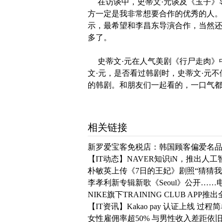
在访谈中，
史蒂文·元谈及《玉子》
方一定是我非常想要合作的优秀的人。
示，最希望和李昌东导演合作，当然
多了。
史蒂文·元在人气美剧《行尸走肉》
文·元，是否看过韩剧时，史蒂文·元不
的韩剧。和朋友们一起看的，一口气都
相关链接
新罗爱宝客免税店：韩国顾客偏爱名品
【IT动态】NAVER知识iN，推出人工
朴敏英上传《7日的王妃》剧照“猜猜我
李孝利新专辑新歌《Seoul》公开……
NIKE旗下TRAINING CLUB APP
【IT资讯】Kakao pay 认证上线 过
女性雇佣率超50% 与男性收入差距依