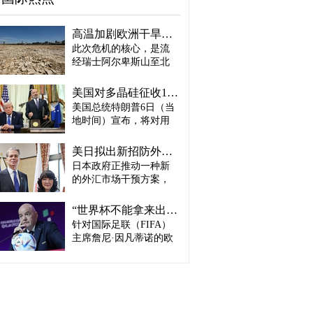
高温加剧欧洲干旱危机..."物流大动脉"莱茵河水位创历史新低
此次危机的核心，是流
经瑞士阿尔卑斯山至北
海、横贯6国的莱茵河
——这条支撑欧洲全域
美国对多晶硅征收15%关税…遏制中国供应链
贸易与产业的核心水
美国总统特朗普6日（当
路，每年经此运输的船
地时间）宣布，将对用
只与货物达数千艘、数
于半导体和太阳能电池
百万吨。 本周莱茵河水
板的核心材料多晶硅产
位已跌至1880年开始官
美日拟出新招防外汇干预“弹药耗尽”：不卖美债 借美元买入日元
品征收15%关税，并设定
方观测以来的最低水
日本政府正推动一种新
最低价格。 据《华尔街
平，由此导致供应链受
的外汇市场干预方案，
日报》（WSJ）等媒体报
阻、运输成本上涨，部
即不出售所持美国国
道，特朗普当天在美国
分企业已在检讨削减产
债，而是从美国联邦储
华盛顿特区白宫签署公
“世界杯不能拿来出售”…欧洲足坛向因凡蒂诺亮剑
量。 在莱茵河流经的德
备委员会（Fed·美联储）
告，对太阳能相关材料
针对国际足联（FIFA）
国杜伊斯堡，河流部分
借入美元，再买入日
及设备进口产品征收15%
河段水深已浅至约1.2
主席詹尼·因凡蒂诺的欧
元。此举既可打乱投机
关税。 该措施将于12月4
米，大型船舶所载货物
洲足坛反弹，已从要求
势力对日本干预资金即
日起生效，承诺在美国
不得不转移至小型船
撤回政策升级为一场撼
将耗尽的预期，也能让
建设制造设施的企业可
只、铁路或卡车运输。
动FIFA权力结构的斗
美国避免因日本抛售美
以申请关税豁免。 此
部分船只为确保安全航
争。尽管因凡蒂诺已放
债而导致利率上升。若
外，美国还将设定太阳
行，甚至卸下了多达三
弃将世界杯等FIFA重大
日元转强，将有利于韩
能组件最低价格，禁止