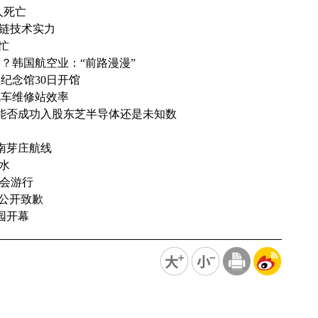
人死亡
块链技术实力
忙
？韩国航空业：“前路漫漫”
纪念馆30日开馆
高汽车维修站效率
但能否成功入股东芝半导体还是未知数
南芽庄航线
用水
集会游行
民公开致歉
园开幕