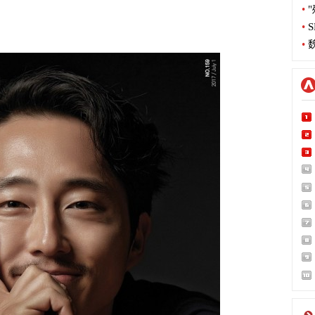
•
"
•
S
•
魏