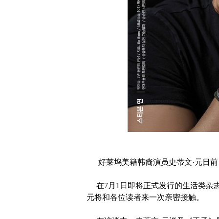
好莱坞美籍韩裔演员史蒂文·元日前
在7月1日即将正式发行的生活类杂志《B
元将和各位读者来一次亲密接触。