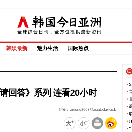
韩娱最新
魅力生活
国际热点
•
S
请回答》系列 连看20小时
•
首
•
自
•
高
翻译： among2008@asiatoday.co.kr
•
联
•
H
•
"