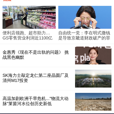
便利店领跑、超市助力…
自由统一党：李在明式撒钱
GS零售营业利润近1100亿
是导致京畿道财政破产的罪
韩元
魁祸首
金惠秀《现在不是出轨的问题》 挑
战黑色幽默
SK海力士敲定龙仁第二座晶圆厂及
清州M17投资
高温加剧欧洲干旱危机..."物流大动
脉"莱茵河水位创历史新低