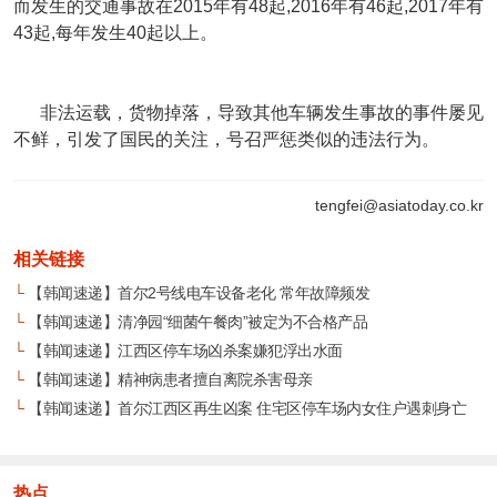
而发生的交通事故在2015年有48起,2016年有46起,2017年有
43起,每年发生40起以上。
非法运载，货物掉落，导致其他车辆发生事故的事件屡见
不鲜，引发了国民的关注，号召严惩类似的违法行为。
tengfei@asiatoday.co.kr
相关链接
└
【韩闻速递】首尔2号线电车设备老化 常年故障频发
└
【韩闻速递】清净园“细菌午餐肉”被定为不合格产品
└
【韩闻速递】江西区停车场凶杀案嫌犯浮出水面
└
【韩闻速递】精神病患者擅自离院杀害母亲
└
【韩闻速递】首尔江西区再生凶案 住宅区停车场内女住户遇刺身亡
热点