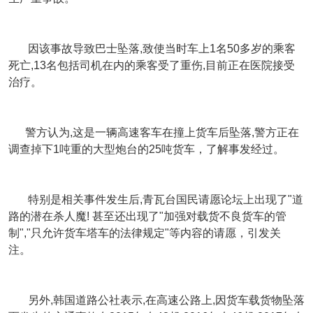
因该事故导致巴士坠落,致使当时车上1名50多岁的乘客
死亡,13名包括司机在内的乘客受了重伤,目前正在医院接受
治疗。
警方认为,这是一辆高速客车在撞上货车后坠落,警方正在
调查掉下1吨重的大型炮台的25吨货车，了解事发经过。
特别是相关事件发生后,青瓦台国民请愿论坛上出现了"道
路的潜在杀人魔! 甚至还出现了"加强对载货不良货车的管
制","只允许货车塔车的法律规定"等内容的请愿，引发关
注。
另外,韩国道路公社表示,在高速公路上,因货车载货物坠落