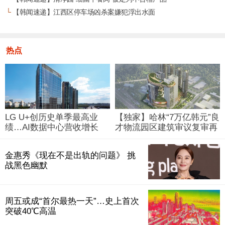
└
【韩闻速递】江西区停车场凶杀案嫌犯浮出水面
热点
LG U+创历史单季最高业
【独家】哈林“7万亿韩元”良
绩…AI数据中心营收增长
才物流园区建筑审议复审再
29%
被“打回”
金惠秀《现在不是出轨的问题》 挑
战黑色幽默
周五或成“首尔最热一天”…史上首次
突破40℃高温