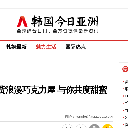
韩娱最新
魅力生活
国际热点
•
高
货浪漫巧克力屋 与你共度甜蜜
•
联
•
H
•
"
•
"
翻译： tengfei@asiatoday.co.kr
•
S
•
魏