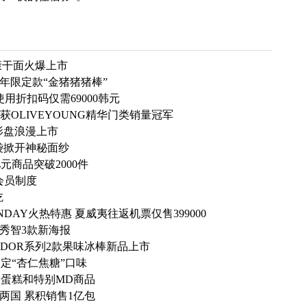
康干面火爆上市
年限定款“金猪猪猪棒”
 使用折扣码仅需69000韩元
获OLIVEYOUNG精华门类销量冠军
影盘浪漫上市
袋掀开神秘面纱
元商品突破2000件
会员制度
吃
ONDAY火热特惠 夏威夷往返机票仅售399000
秀智3款新海报
DOR系列2款果味冰棒新品上市
定“杏仁焦糖”口味
蛋糕和特别MD商品
两国 累积销售1亿包