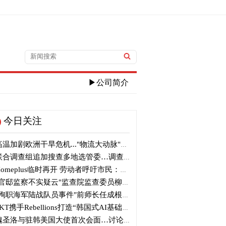
▶公司简介
今日关注
温加剧欧洲干旱危机..."物流大动脉"莱茵河水位创历史新低
合调查组追加搜查多地选管委…调查“篡改统计数据”事件
omeplus临时再开 劳动者呼吁市民：请多光临
官邸监察不实疑云"监查院监查委员柳炳浩被批捕起诉
殉职海军陆战队员事件"前师长任成根被判3年
KT携手Rebellions打造“韩国式AI基础设施”
圣洛与驻韩美国大使首次会面…讨论韩美关系