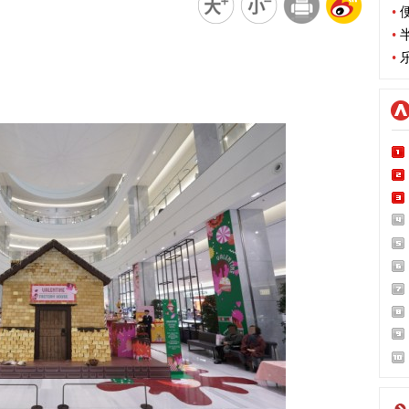
•
便
•
半
•
乐