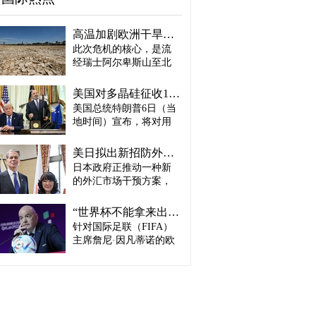
高温加剧欧洲干旱危机..."物流大动脉"莱茵河水位创历史新低
此次危机的核心，是流
经瑞士阿尔卑斯山至北
海、横贯6国的莱茵河
——这条支撑欧洲全域
美国对多晶硅征收15%关税…遏制中国供应链
贸易与产业的核心水
美国总统特朗普6日（当
路，每年经此运输的船
地时间）宣布，将对用
只与货物达数千艘、数
于半导体和太阳能电池
百万吨。 本周莱茵河水
板的核心材料多晶硅产
位已跌至1880年开始官
美日拟出新招防外汇干预“弹药耗尽”：不卖美债 借美元买入日元
品征收15%关税，并设定
方观测以来的最低水
日本政府正推动一种新
最低价格。 据《华尔街
平，由此导致供应链受
的外汇市场干预方案，
日报》（WSJ）等媒体报
阻、运输成本上涨，部
即不出售所持美国国
道，特朗普当天在美国
分企业已在检讨削减产
债，而是从美国联邦储
华盛顿特区白宫签署公
“世界杯不能拿来出售”…欧洲足坛向因凡蒂诺亮剑
量。 在莱茵河流经的德
备委员会（Fed·美联储）
告，对太阳能相关材料
针对国际足联（FIFA）
国杜伊斯堡，河流部分
借入美元，再买入日
及设备进口产品征收15%
河段水深已浅至约1.2
主席詹尼·因凡蒂诺的欧
元。此举既可打乱投机
关税。 该措施将于12月4
米，大型船舶所载货物
洲足坛反弹，已从要求
势力对日本干预资金即
日起生效，承诺在美国
不得不转移至小型船
撤回政策升级为一场撼
将耗尽的预期，也能让
建设制造设施的企业可
只、铁路或卡车运输。
动FIFA权力结构的斗
美国避免因日本抛售美
以申请关税豁免。 此
部分船只为确保安全航
争。尽管因凡蒂诺已放
债而导致利率上升。若
外，美国还将设定太阳
行，甚至卸下了多达三
弃将世界杯等FIFA重大
日元转强，将有利于韩
能组件最低价格，禁止