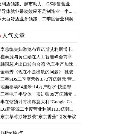
利店领跑、超市助力…GS零售营业利润近1100亿韩元
导体就业带动效应不足制造业一半...就业增加仅10万人
天百货店业务领跑…二季度营业利润大增121%
人气文章
李总统夫妇游览布宜诺斯艾利斯博卡区后启程赴德
崔泰源与黄仁勋在人工智能峰会前举行晚宴会谈
韩国芯片出口转向台湾 汽车生产加速本地化美国
金惠秀《现在不是出轨的问题》 挑战黑色幽默
三星SDS二季度营收3.72万亿韩元 营业利润2318亿韩元
地面移动84厘米·14万户断水·快递邮政停摆...熊本陷入瘫痪
三星电子半导体一项进账89万亿韩元....刷新最高季度业绩
李在镕预计将出席意大利“Google Camp” 加快AI合作
LG新能源二季度营业利润1133亿韩元 同比下降77%
东京草莓涉嫌抄袭“东京香蕉”引发争议
国际热点