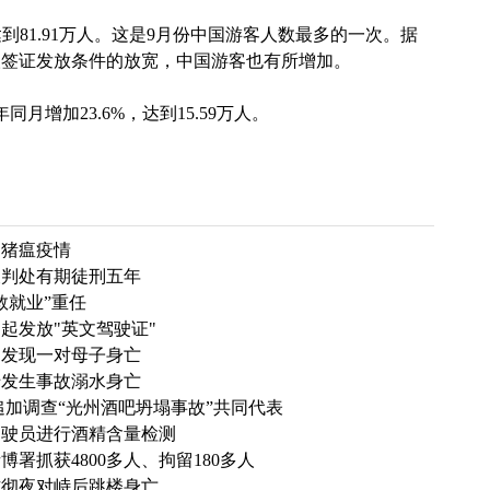
到81.91万人。这是9月份中国游客人数最多的一次。据
人签证发放条件的放宽，中国游客也有所增加。
增加23.6%，达到15.59万人。
洲猪瘟疫情
被判处有期徒刑五年
救就业”重任
起发放"英文驾驶证"
内发现一对母子身亡
船发生事故溺水身亡
追加调查“光州酒吧坍塌事故”共同代表
驾驶员进行酒精含量检测
署抓获4800多人、拘留180多人
方彻夜对峙后跳楼身亡