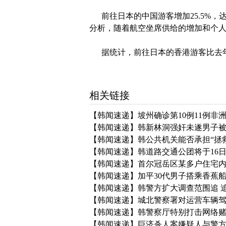
前往日本的中国游客增加25.5%，达
分析，随着航空坐席供给的增加和个
据统计，前往日本的香港游客比去年同月
相关链接
【韩闻速递】坡州确诊第10例11例非
【韩闻速递】韩新林洞强奸未遂男子
【韩闻速递】韩公共机关能否承担“拯
【韩闻速递】韩道路交通公团将于16日
【韩闻速递】首尔冠岳区某多户住宅
【韩闻速递】加平30代男子搭乘香蕉
【韩闻速递】韩警方扩大调查范围追 
【韩闻速递】城北警察署对运营车辆
【韩闻速递】韩警察厅特别打击网络赌博
【韩闻速递】巨济杀人案嫌疑人与警