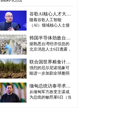
谷歌AI核心人才大量离职...Alphabet大规模调整管理层
随着谷歌人工智能
（AI）领域核心人士接
连离职，母公司Alphabet
启动大规模领导层调
韩国半导体劲敌台积电：预计产量将迎爆发式增长
整。据路透社、彭博社
据熟悉台湾经济信息的
等主要外媒5日（当地时
北京消息人士6日透露，
间）报道。 据外媒报
预计台积电取得这一生
道，实际上主导谷歌AI
产成绩，主要得益于英
战略设计的高级科学家
联合国世界粮食计划署：饥饿人口将增加4900万人
伟达、AMD、博通等主
杰夫·迪恩结束27年谷歌
强烈的厄尔尼诺现象可
要客户强劲的订单需
职业生涯，与桑杰·格马
能进一步加剧全球脆弱
求。因此，台积电预计
瓦特、奥里奥尔·维尼亚
地区粮食危机的担忧正
将加快工厂建设，以满
斯、郭玉乐等人共同创
在升温。 据路透社报
足不断增长的市场需
缅甸总统访泰寻求合法性…泰国谋求“重新接触”
办了新兴初创企业
道，联合国世界粮食计
求。 实际上，受人工智
从缅甸军方政变主谋成
“Discovery Loop”。 该公
划署（WFP）5日（当地
能（AI）和高性能计算
司以公益企业形式运
为总统的敏昂莱6日（当
时间）发布报告称，到
（HPC）需求强劲增长
营，致力于实现机器学
地时间）将对泰国进行
2027年发生“非常强烈”厄
推动，台积电正在扩大3
习、科学和工程领域的
正式访问。2021年政变
尔尼诺现象的概率为
纳米制程量产规模，并
自动化。谷歌则将通过
后一直被排除在东盟
81%，届时可能有约4900
开始将部分5纳米设备产
投资及提供云计算资源
（ASEAN）舞台之外的
万人新增陷入严重粮食
线改造为3纳米产线。消
等方式与其开展合作。
敏昂莱正在寻求国际社
不安全状态。与目前面
息人士预测，随着台积