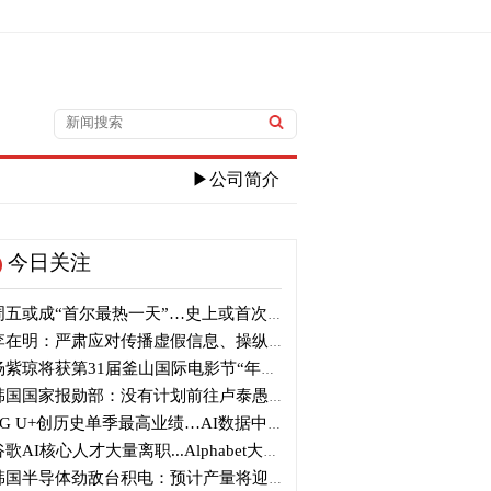
▶公司简介
今日关注
五或成“首尔最热一天”…史上或首次突破40℃高温
在明：严肃应对传播虚假信息、操纵信息行为
紫琼将获第31届釜山国际电影节“年度亚洲电影人奖”
国国家报勋部：没有计划前往卢泰愚墓地参拜
G U+创历史单季最高业绩…AI数据中心营收增长29%
歌AI核心人才大量离职...Alphabet大规模调整管理层
国半导体劲敌台积电：预计产量将迎爆发式增长