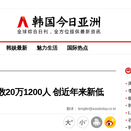
韩娱最新
魅力生活
国际热点
•
周
20万1200人 创近年来新低
•
李
•
杨
•
韩
翻译： tengfei@asiatoday.co.kr
•
L
•
谷
•
韩