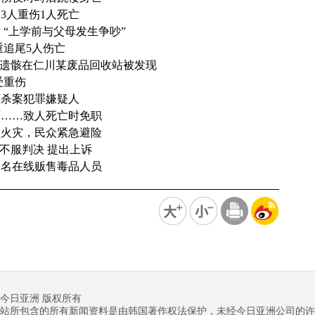
3人重伤1人死亡
“上学前与父母发生争吵”
重追尾5人伤亡
人遗骸在仁川某废品回收站被发现
受重伤
谋杀案犯罪嫌疑人
薪……致人死亡时免职
生火灾，民众紧急避险
不服判决 提出上诉
多名在线贩售毒品人员
今日亚洲 版权所有
站所包含的所有新闻资料是由韩国著作权法保护，未经今日亚洲公司的许