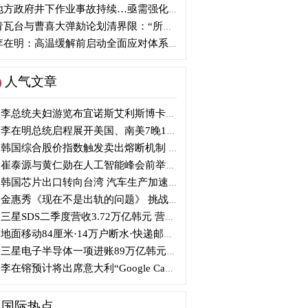
方政府井下作业事故持续…亟需强化安全管理措施
瓦台与曹喜大弹劾论划清界限：“所谓认同并非事实”
在明：高温缓解前启动全面应对体系...守护国民生命
人气文章
李总统夫妇游览布宜诺斯艾利斯博卡区后启程赴德
李在明总统启程展开美国、南美7晚11天访问
韩国综合股价指数触发卖出熔断机制 半导体股领跌
崔泰源与黄仁勋在人工智能峰会前举行晚宴会谈
韩国芯片出口转向台湾 汽车生产加速本地化美国
金惠秀《现在不是出轨的问题》 挑战黑色幽默
三星SDS二季度营收3.72万亿韩元 营业利润2318亿韩元
地面移动84厘米·14万户断水·快递邮政停摆...熊本陷入瘫痪
三星电子半导体一项进账89万亿韩元....刷新最高季度业绩
李在镕预计将出席意大利“Google Camp” 加快AI合作
国际热点