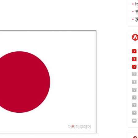
•
地
•
青
•
李