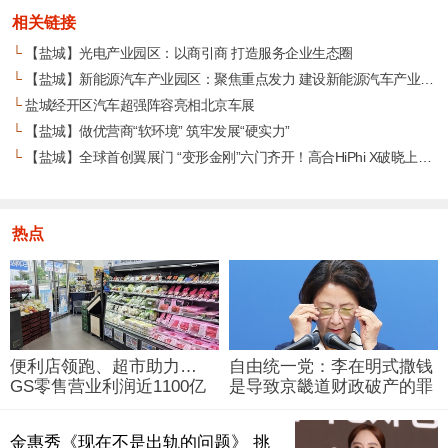
相关链接
└
【盐城】光电产业园区：以商引商 打造服务企业生态圈
└
【盐城】新能源汽车产业园区：聚焦重点发力 建设新能源汽车产业集群
└
盐城经开区汽车超强阵容亮相北京车展
└
【盐城】做优营商“软环境” 筑牢发展“硬实力”
└
【盐城】全球首创翼展门 “变形金刚”六门齐开！高合HiPhi X破晓上市！
热点
便利店领跑、超市助力…
自由统一党：李在明式撒钱
GS零售营业利润近1100亿
是导致京畿道财政破产的罪
韩元
魁祸首
金惠秀《现在不是出轨的问题》 挑