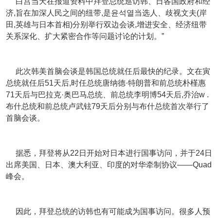
白宫当天在报道资料中拜登总统巡访韩、日各国政府和经
济,旨在加深人民之间的纽带,是윤석열当选人、歧视文夫(岸
田,英雄与日本首相)分别举行双边会谈,增进安全、经济纽带
关系深化、扩大紧密合作等问题讨论的计划。”
此次韩美首脑会谈是韩国总统就任后最快的纪录。文在寅
总统就任后51天后,时任总统唐纳德·特朗普和前总统朴槿惠
71天后与巴拉克·奥巴马总统、前总统李明博54天后,乔治w .
布什总统和前总统卢武铉79天后分别与布什总统首次举行了
首脑会谈。
据悉，拜登将从22日开始对日本进行国事访问，并于24日
出席美国、日本、澳大利亚、印度的对华牵制协议——Quad
峰会。
因此，拜登总统的访韩也有可能成为国事访问。很多人预