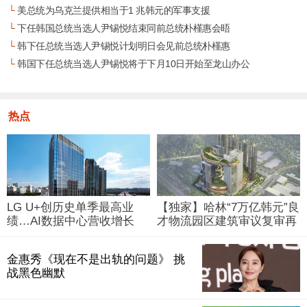
└
美总统为乌克兰提供相当于1 兆韩元的军事支援
└
下任韩国总统当选人尹锡悦结束同前总统朴槿惠会晤
└
韩下任总统当选人尹锡悦计划明日会见前总统朴槿惠
└
韩国下任总统当选人尹锡悦将于下月10日开始至龙山办公
热点
LG U+创历史单季最高业
【独家】哈林“7万亿韩元”良
绩…AI数据中心营收增长
才物流园区建筑审议复审再
29%
被“打回”
金惠秀《现在不是出轨的问题》 挑
战黑色幽默