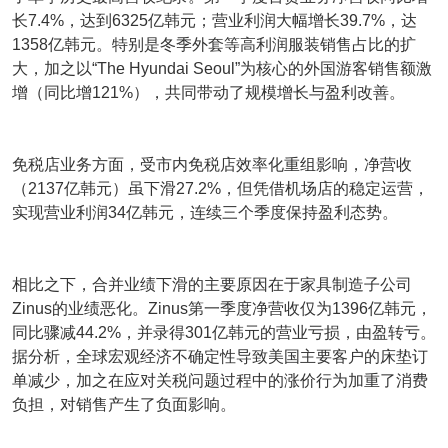
长7.4%，达到6325亿韩元；营业利润大幅增长39.7%，达
1358亿韩元。特别是冬季外套等高利润服装销售占比的扩
大，加之以“The Hyundai Seoul”为核心的外国游客销售额激
增（同比增121%），共同带动了规模增长与盈利改善。
免税店业务方面，受市内免税店效率化重组影响，净营收
（2137亿韩元）虽下滑27.2%，但凭借机场店的稳定运营，
实现营业利润34亿韩元，连续三个季度保持盈利态势。
相比之下，合并业绩下滑的主要原因在于家具制造子公司
Zinus的业绩恶化。Zinus第一季度净营收仅为1396亿韩元，
同比骤减44.2%，并录得301亿韩元的营业亏损，由盈转亏。
据分析，全球宏观经济不确定性导致美国主要客户的床垫订
单减少，加之在应对关税问题过程中的涨价行为加重了消费
负担，对销售产生了负面影响。