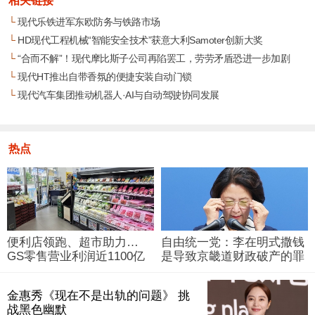
相关链接
└
现代乐铁进军东欧防务与铁路市场
└
HD现代工程机械“智能安全技术”获意大利Samoter创新大奖
└
“合而不解”！现代摩比斯子公司再陷罢工，劳劳矛盾恐进一步加剧
└
现代HT推出自带香氛的便捷安装自动门锁
└
现代汽车集团推动机器人·AI与自动驾驶协同发展
热点
便利店领跑、超市助力…
自由统一党：李在明式撒钱
GS零售营业利润近1100亿
是导致京畿道财政破产的罪
韩元
魁祸首
金惠秀《现在不是出轨的问题》 挑
战黑色幽默