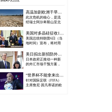
高温加剧欧洲干旱危机..."物流大动脉"莱茵河水位创历史新低
此次危机的核心，是流
经瑞士阿尔卑斯山至北
海、横贯6国的莱茵河
——这条支撑欧洲全域
美国对多晶硅征收15%关税…遏制中国供应链
贸易与产业的核心水
美国总统特朗普6日（当
路，每年经此运输的船
地时间）宣布，将对用
只与货物达数千艘、数
于半导体和太阳能电池
百万吨。 本周莱茵河水
板的核心材料多晶硅产
位已跌至1880年开始官
美日拟出新招防外汇干预“弹药耗尽”：不卖美债 借美元买入日元
品征收15%关税，并设定
方观测以来的最低水
日本政府正推动一种新
最低价格。 据《华尔街
平，由此导致供应链受
的外汇市场干预方案，
日报》（WSJ）等媒体报
阻、运输成本上涨，部
即不出售所持美国国
道，特朗普当天在美国
分企业已在检讨削减产
债，而是从美国联邦储
华盛顿特区白宫签署公
“世界杯不能拿来出售”…欧洲足坛向因凡蒂诺亮剑
量。 在莱茵河流经的德
备委员会（Fed·美联储）
告，对太阳能相关材料
针对国际足联（FIFA）
国杜伊斯堡，河流部分
借入美元，再买入日
及设备进口产品征收15%
河段水深已浅至约1.2
主席詹尼·因凡蒂诺的欧
元。此举既可打乱投机
关税。 该措施将于12月4
米，大型船舶所载货物
洲足坛反弹，已从要求
势力对日本干预资金即
日起生效，承诺在美国
不得不转移至小型船
撤回政策升级为一场撼
将耗尽的预期，也能让
建设制造设施的企业可
只、铁路或卡车运输。
动FIFA权力结构的斗
美国避免因日本抛售美
以申请关税豁免。 此
部分船只为确保安全航
争。尽管因凡蒂诺已放
债而导致利率上升。若
外，美国还将设定太阳
行，甚至卸下了多达三
弃将世界杯等FIFA重大
日元转强，将有利于韩
能组件最低价格，禁止