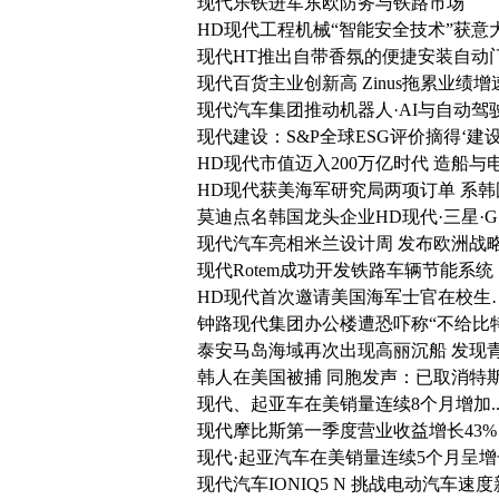
现代乐铁进军东欧防务与铁路市场
HD现代工程机械“智能安全技术”获意大利
现代HT推出自带香氛的便捷安装自动
现代百货主业创新高 Zinus拖累业绩增
现代汽车集团推动机器人·AI与自动驾
现代建设：S&P全球ESG评价摘得‘建
HD现代市值迈入200万亿时代 造船
HD现代获美海军研究局两项订单 系韩
莫迪点名韩国龙头企业HD现代·三星·G
现代汽车亮相米兰设计周 发布欧洲战略车型
现代Rotem成功开发铁路车辆节能系统
HD现代首次邀请美国海军士官在校生
钟路现代集团办公楼遭恐吓称“不给比
泰安马岛海域再次出现高丽沉船 发现
韩人在美国被捕 同胞发声：已取消特
现代、起亚车在美销量连续8个月增加.
现代摩比斯第一季度营业收益增长43%
现代·起亚汽车在美销量连续5个月呈
现代汽车IONIQ5 N 挑战电动汽车速