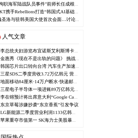
殉职海军陆战队员事件"前师长任成根被判3年
KT携手Rebellions打造“韩国式AI基础设施”
圣洛与驻韩美国大使首次会面…讨论韩美关系
人气文章
李总统夫妇游览布宜诺斯艾利斯博卡区后启程赴德
金惠秀《现在不是出轨的问题》 挑战黑色幽默
韩国芯片出口转向台湾 汽车生产加速本地化美国
三星SDS二季度营收3.72万亿韩元 营业利润2318亿韩元
地面移动84厘米·14万户断水·快递邮政停摆...熊本陷入瘫痪
三星电子半导体一项进账89万亿韩元....刷新最高季度业绩
李在镕预计将出席意大利“Google Camp” 加快AI合作
东京草莓涉嫌抄袭“东京香蕉”引发争议
LG新能源二季度营业利润1133亿韩元 同比下降77%
苹果重夺市值第一 SK海力士美股暴跌...AI与中国扩产加剧芯片变数
国际热点