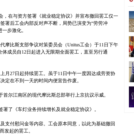
s工会，在与资方签署《就业稳定协议》并宣布撤回罢工仅一
签署后工会内部反对声不断，局势已演变为“劳劳冲
进一步激化。
摩比斯支部争议对策委员会（Unitus工会）于11日下午
全体成员自12日起进入无限期全面罢工，直至另行通
上月27日起持续罢工。虽于11日中午一度因达成劳资协
工决定在不到一天的时间内便宣告作废。
前往位于首尔江南区的现代摩比斯总部举行上京抗议示威。
方刚刚签署了《车灯业务持续增长及就业稳定协议》。
障及支付慰问金等内容。工会原本同意，以此为基础撤回
”而发起的罢工。