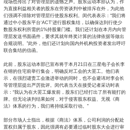
现场也传出了对管理层的遗憾之声。股东运动本部认为，作
为直接利益相关者的股东在劳资谈判中被排斥在外，为此他
们强调不排除对管理层行使股东权利。闵代表表示：“我们将
通过中小股东平台‘ACT’进行股权集结，以确保达到行使少
数股东权利所需的1%持股量门槛。我们还计划在本月内向管
理层发送书面函件，要求其就年终奖计算的法律依据等做出
合规说明。”此外，他们还计划向国内外机构投资者发出呼吁
联合集结的信函。
此前，股东运动本部已宣布将于本月21日在三星电子会长李
在镕的住宅前举行集会，明确反对工会的大罢工。他们表
示，在强烈谴责工会激进举动的同时，也不会避讳对李会长
等管理层提出严厉批评。闵代表当天在接受记者采访时表
示：“我认为在大罢工爆发前，股东们已经打出了所有能打的
牌。但无论谈判结果如何，对于侵害股东权益、无视《商
法》体系的行为，我们将持续采取行动。”
部分市场人士指出，根据《商法》体系，公司利润的分配处
置权归属于股东，因此强调有必要通过临时股东大会进行审