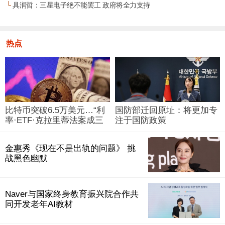
└
具润哲：三星电子绝不能罢工 政府将全力支持
热点
比特币突破6.5万美元…“利
国防部迁回原址：将更加专
率·ETF·克拉里蒂法案成三
注于国防政策
大变量”
金惠秀《现在不是出轨的问题》 挑
战黑色幽默
Naver与国家终身教育振兴院合作共
同开发老年AI教材