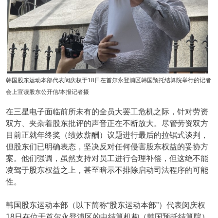
韩国股东运动本部代表闵庆权于18日在首尔永登浦区韩国预托结算院举行的记者
会上宣读股东公开信/本报记者摄
在三星电子面临前所未有的全员大罢工危机之际，针对劳资
双方、夹杂着股东批评的声音正在不断放大。尽管劳资双方
目前正就年终奖（绩效薪酬）议题进行最后的拉锯式谈判，
但股东们已明确表态，坚决反对任何侵害股东权益的妥协方
案。他们强调，虽然支持对员工进行合理补偿，但这绝不能
凌驾于股东权益之上，甚至暗示不排除启动司法程序的可能
性。
韩国股东运动本部（以下简称“股东运动本部”）代表闵庆权
18日在位于首尔永登浦区的中结算机构（韩国预托结算院）