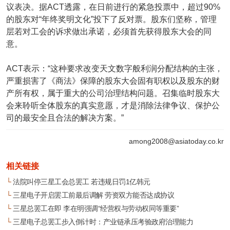
议表决。据ACT透露，在日前进行的紧急投票中，超过90%
的股东对“年终奖明文化”投下了反对票。股东们坚称，管理
层若对工会的诉求做出承诺，必须首先获得股东大会的同
意。
ACT表示：“这种要求改变天文数字般利润分配结构的主张，
严重损害了《商法》保障的股东大会固有职权以及股东的财
产所有权，属于重大的公司治理结构问题。召集临时股东大
会来聆听全体股东的真实意愿，才是消除法律争议、保护公
司的最安全且合法的解决方案。”
among2008@asiatoday.co.kr
相关链接
└
法院叫停三星工会总罢工 若违规日罚1亿韩元
└
三星电子开启罢工前最后调解 劳资双方能否达成协议
└
三星总罢工在即 李在明强调“经营权与劳动权同等重要”
└
三星电子总罢工步入倒计时：产业链承压考验政府治理能力