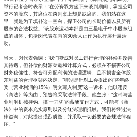
举行记者会时表示：“在劳资双方坐下来谈判期间，承担公司
资本的股东，其席位在谈判桌上却是缺席的。我们站在这
里，就是为了填补这一空白，捍卫公司的长期价值以及所有
股东的合法权益。”该股东运动本部是由三星电子中小股东组
成的团体，包括闵代表在内的30余人正作为执行层开展活
动。
当天，闵代表强调：“我们赞成对员工进行合理的补偿并改善
其待遇，但补偿的财源渠道和计算方式，必须在不损害公司
财务稳健性、符合可分配利润的法理逻辑、且不损害全体股
东利益的合理框架内决定。”特别是针对工会提出的“将年终
奖（营业利润的15%）明文写入制度”这一诉求，他以违反
《商法》等为由，预告将采取法律手段。他主张：“这种与营
业利润机械挂钩、搞‘一刀切’的薪酬支付方式，可能与《商
法》中的资本充实原则以及分红法理相抵触。我们将经过法
律咨询，对此提出强烈质疑，并采取一切必要的合规法律程
序。”