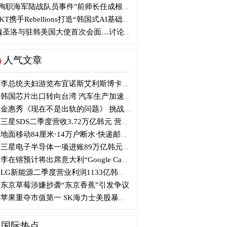
殉职海军陆战队员事件"前师长任成根被判3年
KT携手Rebellions打造“韩国式AI基础设施”
圣洛与驻韩美国大使首次会面…讨论韩美关系
人气文章
李总统夫妇游览布宜诺斯艾利斯博卡区后启程赴德
韩国芯片出口转向台湾 汽车生产加速本地化美国
金惠秀《现在不是出轨的问题》 挑战黑色幽默
三星SDS二季度营收3.72万亿韩元 营业利润2318亿韩元
地面移动84厘米·14万户断水·快递邮政停摆...熊本陷入瘫痪
三星电子半导体一项进账89万亿韩元....刷新最高季度业绩
李在镕预计将出席意大利“Google Camp” 加快AI合作
LG新能源二季度营业利润1133亿韩元 同比下降77%
东京草莓涉嫌抄袭“东京香蕉”引发争议
苹果重夺市值第一 SK海力士美股暴跌...AI与中国扩产加剧芯片变数
国际热点