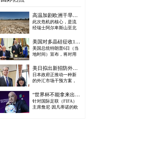
高温加剧欧洲干旱危机..."物流大动脉"莱茵河水位创历史新低
此次危机的核心，是流
经瑞士阿尔卑斯山至北
海、横贯6国的莱茵河
——这条支撑欧洲全域
美国对多晶硅征收15%关税…遏制中国供应链
贸易与产业的核心水
美国总统特朗普6日（当
路，每年经此运输的船
地时间）宣布，将对用
只与货物达数千艘、数
于半导体和太阳能电池
百万吨。 本周莱茵河水
板的核心材料多晶硅产
位已跌至1880年开始官
美日拟出新招防外汇干预“弹药耗尽”：不卖美债 借美元买入日元
品征收15%关税，并设定
方观测以来的最低水
日本政府正推动一种新
最低价格。 据《华尔街
平，由此导致供应链受
的外汇市场干预方案，
日报》（WSJ）等媒体报
阻、运输成本上涨，部
即不出售所持美国国
道，特朗普当天在美国
分企业已在检讨削减产
债，而是从美国联邦储
华盛顿特区白宫签署公
“世界杯不能拿来出售”…欧洲足坛向因凡蒂诺亮剑
量。 在莱茵河流经的德
备委员会（Fed·美联储）
告，对太阳能相关材料
针对国际足联（FIFA）
国杜伊斯堡，河流部分
借入美元，再买入日
及设备进口产品征收15%
河段水深已浅至约1.2
主席詹尼·因凡蒂诺的欧
元。此举既可打乱投机
关税。 该措施将于12月4
米，大型船舶所载货物
洲足坛反弹，已从要求
势力对日本干预资金即
日起生效，承诺在美国
不得不转移至小型船
撤回政策升级为一场撼
将耗尽的预期，也能让
建设制造设施的企业可
只、铁路或卡车运输。
动FIFA权力结构的斗
美国避免因日本抛售美
以申请关税豁免。 此
部分船只为确保安全航
争。尽管因凡蒂诺已放
债而导致利率上升。若
外，美国还将设定太阳
行，甚至卸下了多达三
弃将世界杯等FIFA重大
日元转强，将有利于韩
能组件最低价格，禁止