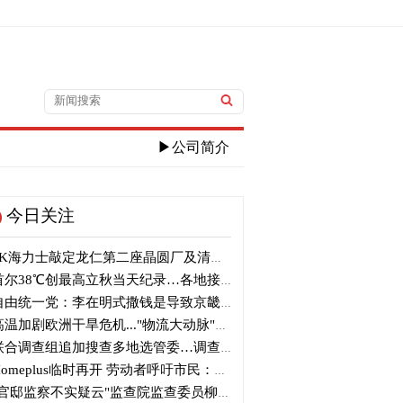
▶公司简介
今日关注
K海力士敲定龙仁第二座晶圆厂及清州M17投资
尔38℃创最高立秋当天纪录…各地接连刷新高温纪录
由统一党：李在明式撒钱是导致京畿道财政破产的罪魁祸首
温加剧欧洲干旱危机..."物流大动脉"莱茵河水位创历史新低
合调查组追加搜查多地选管委…调查“篡改统计数据”事件
omeplus临时再开 劳动者呼吁市民：请多光临
官邸监察不实疑云"监查院监查委员柳炳浩被批捕起诉