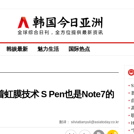
韩娱最新
魅力生活
国际热点
•
S
膜技术 S Pen也是Note7的
•
首
•
自
•
高
•
联
翻译： silviatianyuli@asiatoday.co.kr
•
H
•
"