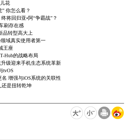
哪儿花
” 你怎么看？
，终将回归亚•阿“争霸战”？
用车刷存在感
发新品转型高大上
健康运动领域真实使用者第一
领域王座
-Hub的战略布局
,系统升级迎来手机生态系统革新
tvOS
更名 增强与iOS系统的关联性
死挣扎还是扭转乾坤