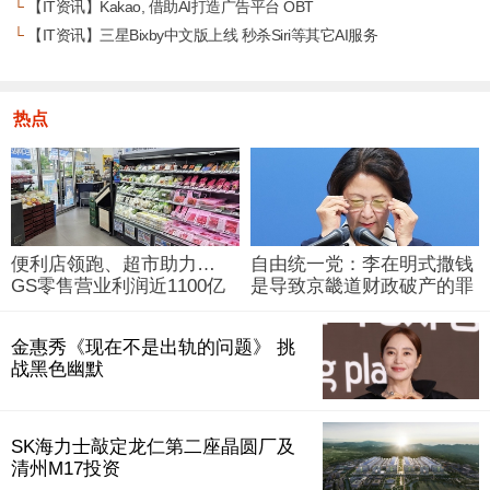
└
【IT资讯】Kakao, 借助AI打造广告平台 OBT
└
【IT资讯】三星Bixby中文版上线 秒杀Siri等其它AI服务
热点
便利店领跑、超市助力…
自由统一党：李在明式撒钱
GS零售营业利润近1100亿
是导致京畿道财政破产的罪
韩元
魁祸首
金惠秀《现在不是出轨的问题》 挑
战黑色幽默
SK海力士敲定龙仁第二座晶圆厂及
清州M17投资