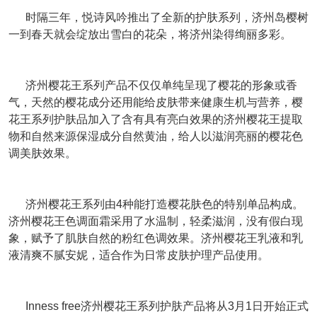
时隔三年，悦诗风吟推出了全新的护肤系列，济州岛樱树
一到春天就会绽放出雪白的花朵，将济州染得绚丽多彩。
济州樱花王系列产品不仅仅单纯呈现了樱花的形象或香
气，天然的樱花成分还用能给皮肤带来健康生机与营养，樱
花王系列护肤品加入了含有具有亮白效果的济州樱花王提取
物和自然来源保湿成分自然黄油，给人以滋润亮丽的樱花色
调美肤效果。
济州樱花王系列由4种能打造樱花肤色的特别单品构成。
济州樱花王色调面霜采用了水温制，轻柔滋润，没有假白现
象，赋予了肌肤自然的粉红色调效果。济州樱花王乳液和乳
液清爽不腻安妮，适合作为日常皮肤护理产品使用。
Inness free济州樱花王系列护肤产品将从3月1日开始正式