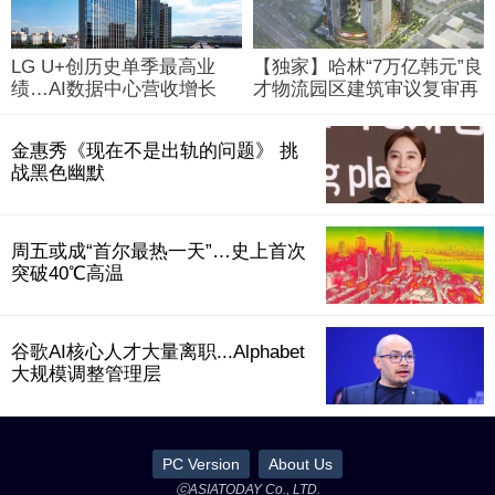
LG U+创历史单季最高业
【独家】哈林“7万亿韩元”良
绩…AI数据中心营收增长
才物流园区建筑审议复审再
29%
被“打回”
金惠秀《现在不是出轨的问题》 挑
战黑色幽默
周五或成“首尔最热一天”…史上首次
突破40℃高温
谷歌AI核心人才大量离职...Alphabet
大规模调整管理层
PC Version
About Us
ⓒASIATODAY Co., LTD.