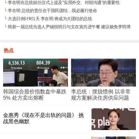
└
李在明在总统就任仪式上提及"实用外交、对朝沟通"的重要性
└
李在明:总统的责任在于国民团结…我必履行使命
└
大选日倒计时1天 李在明:将成为大团结的总统
└
韩新一届总统当选人尹锡悦明日与文在寅共进午餐 建议赦免李明博
热点
韩国综合股价指数盘中暴跌
李总统：摆脱惯例 以非常
5% 处方卖出熔断
规方案解决住房供应问题
金惠秀《现在不是出轨的问题》 挑
战黑色幽默