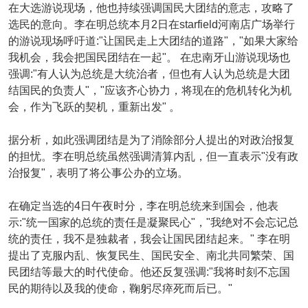
在大选游说现场，他也持续强调国民大团结的意志，攻略了
选民的意向。李在明总统本月2日在starfield河南店广场举行
的游说现场呼吁道:"让国民走上大团结的道路"，"如果大家给
我机会，我会把国民团结在一起"。 在忠南牙山游说现场也
强调:"有人认为总统是大统治者，但也有人认为总统是大团
结国民的负责人"，"应该齐心协力，将现在的危机转化为机
会，作为飞跃的契机，重新出发" 。
据分析，如此强调团结是为了消除部分人提出的对政治报复
的担忧。李在明总统虽然强调清算内乱，但一直表示"没有政
治报复"，表明了将公事公办的立场。
在确定当选的4日午夜时分，李在明总统来到国会，他表
示:"统一国家的总统的责任是凝聚民心"，"我绝对不会忘记总
统的责任，我不是独裁者，我会让国民团结起来。" 李在明
提出了克服内乱、恢复民生、国民安全、南北共同繁荣、国
民团结等最大的时代使命。他还反复强调:"我将时刻不忘国
民的期待以及我的使命，鞠躬尽瘁死而后已。"