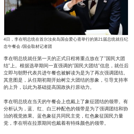
4日，李在明总统在首尔汝矣岛国会爱心斋举行的第21届总统就任纪
念午餐会 /国会取材记者团
李在明总统就任第一天的正式日程将重点放在了"国民大团
结"上。根据选举期间一直强调的"国民大团结"信息，就任后
立即与朝野代表共进午餐也被解读为是为了再次强调团结。
其意图是，从任期初期开始树立大团结的形象，引导支持率
的上升，以此为基础提高国政执行原动力。
李在明总统在当天的午餐会上也戴上了象征团结的领带。有
分析认为，蓝、红、白三种配色的领带是为了强调团结和协
治的视觉效果。蓝色象征共同民主党，红色象征国民力量
党，李在明在拉票期间也戴着有特殊颜色的领带。