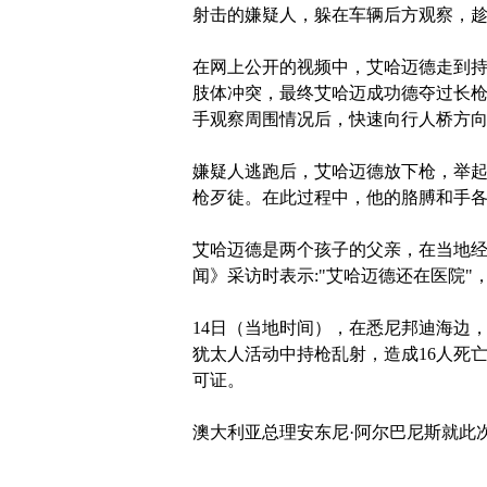
射击的嫌疑人，躲在车辆后方观察，
在网上公开的视频中，艾哈迈德走到
肢体冲突，最终艾哈迈成功德夺过长
手观察周围情况后，快速向行人桥方
嫌疑人逃跑后，艾哈迈德放下枪，举
枪歹徒。在此过程中，他的胳膊和手
艾哈迈德是两个孩子的父亲，在当地
闻》采访时表示:"艾哈迈德还在医院"，
14日（当地时间），在悉尼邦迪海边，
犹太人活动中持枪乱射，造成16人死
可证。
澳大利亚总理安东尼·阿尔巴尼斯就此次