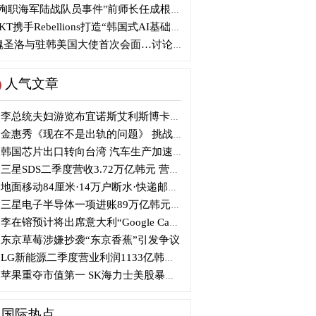
殉职海军陆战队员事件"前师长任成根被判3年
KT携手Rebellions打造“韩国式AI基础设施”
圣洛与驻韩美国大使首次会面…讨论韩美关系
人气文章
李总统夫妇游览布宜诺斯艾利斯博卡区后启程赴德
金惠秀《现在不是出轨的问题》 挑战黑色幽默
韩国芯片出口转向台湾 汽车生产加速本地化美国
三星SDS二季度营收3.72万亿韩元 营业利润2318亿韩元
地面移动84厘米·14万户断水·快递邮政停摆...熊本陷入瘫痪
三星电子半导体一项进账89万亿韩元....刷新最高季度业绩
李在镕预计将出席意大利“Google Camp” 加快AI合作
东京草莓涉嫌抄袭“东京香蕉”引发争议
LG新能源二季度营业利润1133亿韩元 同比下降77%
苹果重夺市值第一 SK海力士美股暴跌...AI与中国扩产加剧芯片变数
国际热点