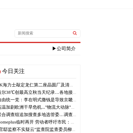
▶公司简介
今日关注
K海力士敲定龙仁第二座晶圆厂及清州M17投资
尔38℃创最高立秋当天纪录…各地接连刷新高温纪录
由统一党：李在明式撒钱是导致京畿道财政破产的罪魁祸首
温加剧欧洲干旱危机..."物流大动脉"莱茵河水位创历史新低
合调查组追加搜查多地选管委…调查“篡改统计数据”事件
omeplus临时再开 劳动者呼吁市民：请多光临
官邸监察不实疑云"监查院监查委员柳炳浩被批捕起诉