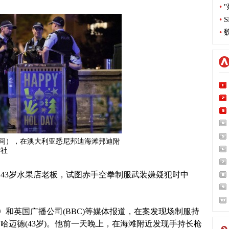
•
"
•
S
•
魏
地时间），在澳大利亚悉尼邦迪海滩邦迪附
新社
43岁水果店老板，试图赤手空拳制服武装嫌疑犯时中
闻》和英国广播公司(BBC)等媒体报道，在案发现场制服持
哈迈德(43岁)。他前一天晚上，在海滩附近发现手持长枪