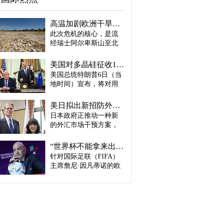
高温加剧欧洲干旱危机..."物流大动脉"莱茵河水位创历史新低
此次危机的核心，是流
经瑞士阿尔卑斯山至北
海、横贯6国的莱茵河
——这条支撑欧洲全域
美国对多晶硅征收15%关税…遏制中国供应链
贸易与产业的核心水
美国总统特朗普6日（当
路，每年经此运输的船
地时间）宣布，将对用
只与货物达数千艘、数
于半导体和太阳能电池
百万吨。 本周莱茵河水
板的核心材料多晶硅产
位已跌至1880年开始官
美日拟出新招防外汇干预“弹药耗尽”：不卖美债 借美元买入日元
品征收15%关税，并设定
方观测以来的最低水
日本政府正推动一种新
最低价格。 据《华尔街
平，由此导致供应链受
的外汇市场干预方案，
日报》（WSJ）等媒体报
阻、运输成本上涨，部
即不出售所持美国国
道，特朗普当天在美国
分企业已在检讨削减产
债，而是从美国联邦储
华盛顿特区白宫签署公
“世界杯不能拿来出售”…欧洲足坛向因凡蒂诺亮剑
量。 在莱茵河流经的德
备委员会（Fed·美联储）
告，对太阳能相关材料
针对国际足联（FIFA）
国杜伊斯堡，河流部分
借入美元，再买入日
及设备进口产品征收15%
河段水深已浅至约1.2
主席詹尼·因凡蒂诺的欧
元。此举既可打乱投机
关税。 该措施将于12月4
米，大型船舶所载货物
洲足坛反弹，已从要求
势力对日本干预资金即
日起生效，承诺在美国
不得不转移至小型船
撤回政策升级为一场撼
将耗尽的预期，也能让
建设制造设施的企业可
只、铁路或卡车运输。
动FIFA权力结构的斗
美国避免因日本抛售美
以申请关税豁免。 此
部分船只为确保安全航
争。尽管因凡蒂诺已放
债而导致利率上升。若
外，美国还将设定太阳
行，甚至卸下了多达三
弃将世界杯等FIFA重大
日元转强，将有利于韩
能组件最低价格，禁止