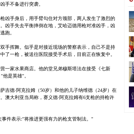
趁凶手不备进行突袭。
持枪凶手身后，用手臂勾住对方颈部，两人发生了激烈的
枪。凶手失去平衡摔倒在地，艾哈迈德用枪对准凶手，凶
向逃跑。
起双手挥舞。似乎是对接近现场的警察表示，自己不是持
各中了一枪，被送往医院接受手术后，目前正在恢复中。
经营一家水果商店。他的堂兄弟穆斯塔法在接受《七新
"他是英雄"。
萨吉德·阿克拉姆（50岁）和他的儿子纳维德（24岁）在
亡。澳大利亚当局称，赛义德·阿克拉姆有6支枪的持枪许
事件表示:"将推进更强有力的枪支管制法。"