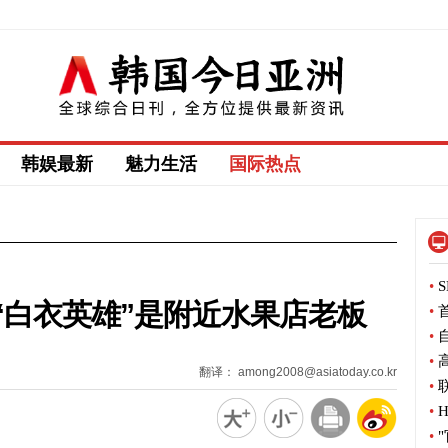
韩娱最新
魅力生活
国际热点
•
S
“白衣英雄”是附近水果店老板
•
首
•
自
•
高
翻译： among2008@asiatoday.co.kr
•
联
•
H
•
"