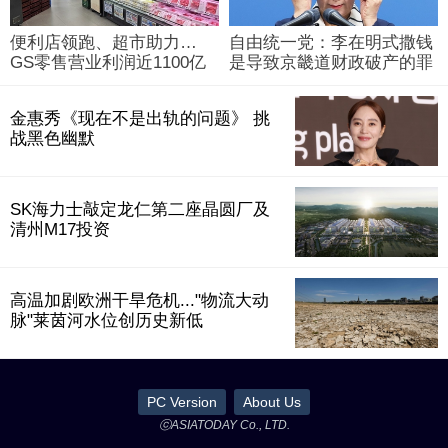
便利店领跑、超市助力…
自由统一党：李在明式撒钱
GS零售营业利润近1100亿
是导致京畿道财政破产的罪
韩元
魁祸首
金惠秀《现在不是出轨的问题》 挑
战黑色幽默
SK海力士敲定龙仁第二座晶圆厂及
清州M17投资
高温加剧欧洲干旱危机..."物流大动
脉"莱茵河水位创历史新低
PC Version
About Us
ⓒASIATODAY Co., LTD.