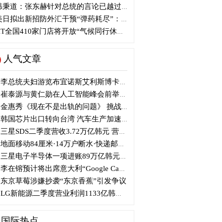
秉道：张东赫针对总统的言论已越过底线…恶意歪曲
日拟出新招防外汇干预“弹药耗尽”：不卖美债 借美元买入日元
T全国410家门店将开放“气候同行休息站”
人气文章
李总统夫妇游览布宜诺斯艾利斯博卡区后启程赴德
崔泰源与黄仁勋在人工智能峰会前举行晚宴会谈
金惠秀《现在不是出轨的问题》 挑战黑色幽默
韩国芯片出口转向台湾 汽车生产加速本地化美国
三星SDS二季度营收3.72万亿韩元 营业利润2318亿韩元
地面移动84厘米·14万户断水·快递邮政停摆...熊本陷入瘫痪
三星电子半导体一项进账89万亿韩元....刷新最高季度业绩
李在镕预计将出席意大利“Google Camp” 加快AI合作
东京草莓涉嫌抄袭“东京香蕉”引发争议
LG新能源二季度营业利润1133亿韩元 同比下降77%
国际热点