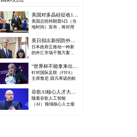
美国对多晶硅征收15%关税…遏制中国供应链
美国总统特朗普6日（当
地时间）宣布，将对用
于半导体和太阳能电池
板的核心材料多晶硅产
美日拟出新招防外汇干预“弹药耗尽”：不卖美债 借美元买入日元
品征收15%关税，并设定
日本政府正推动一种新
最低价格。 据《华尔街
的外汇市场干预方案，
日报》（WSJ）等媒体报
即不出售所持美国国
道，特朗普当天在美国
债，而是从美国联邦储
华盛顿特区白宫签署公
“世界杯不能拿来出售”…欧洲足坛向因凡蒂诺亮剑
备委员会（Fed·美联储）
告，对太阳能相关材料
针对国际足联（FIFA）
借入美元，再买入日
及设备进口产品征收15%
主席詹尼·因凡蒂诺的欧
元。此举既可打乱投机
关税。 该措施将于12月4
洲足坛反弹，已从要求
势力对日本干预资金即
日起生效，承诺在美国
撤回政策升级为一场撼
将耗尽的预期，也能让
谷歌AI核心人才大量离职...Alphabet大规模调整管理层
建设制造设施的企业可
动FIFA权力结构的斗
美国避免因日本抛售美
随着谷歌人工智能
以申请关税豁免。 此
争。尽管因凡蒂诺已放
债而导致利率上升。若
外，美国还将设定太阳
（AI）领域核心人士接
弃将世界杯等FIFA重大
日元转强，将有利于韩
能组件最低价格，禁止
连离职，母公司Alphabet
赛事的商业权益转让给
国出口企业恢复价格竞
低于一定价格水平的产
启动大规模领导层调
私人资本的计划，但欧
争力，但日本设备、材
品进口。 最低进口价格
整。据路透社、彭博社
洲足球协会联盟
料进口成本以及赴日旅
分别为：多晶硅每公斤
等主要外媒5日（当地时
（UEFA）仍没有放下抵
游费用可能上涨。 据
21美元、太阳能铸锭及
间）报道。 据外媒报
制FIFA赛事这一张牌。
《读卖新闻》7日报道，