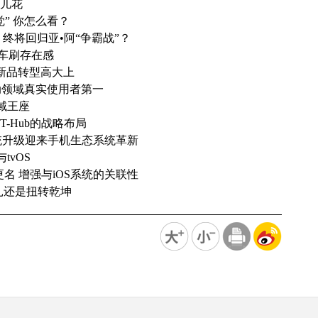
哪儿花
” 你怎么看？
，终将回归亚•阿“争霸战”？
用车刷存在感
发新品转型高大上
健康运动领域真实使用者第一
领域王座
-Hub的战略布局
,系统升级迎来手机生态系统革新
tvOS
更名 增强与iOS系统的关联性
死挣扎还是扭转乾坤