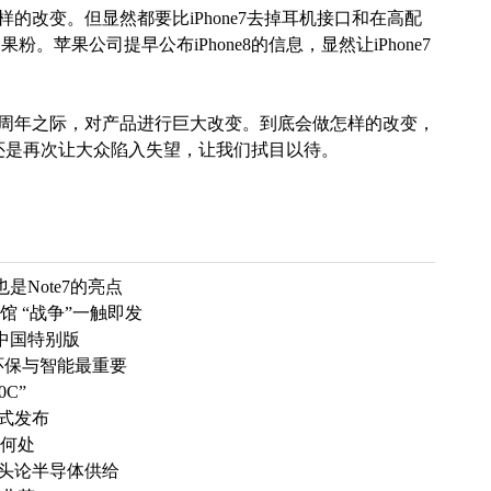
样的改变。但显然都要比iPhone7去掉耳机接口和在高配
。苹果公司提早公布iPhone8的信息，显然让iPhone7
生10周年之际，对产品进行巨大改变。到底会做怎样的改变，
星，还是再次让大众陷入失望，让我们拭目以待。
也是Note7的亮点
馆 “战争”一触即发
7 中国特别版
环保与智能最重要
0C”
正式发布
于何处
巨头论半导体供给