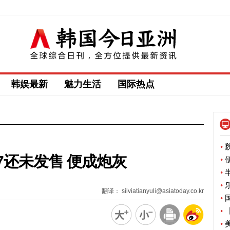
韩娱最新
魅力生活
国际热点
•
魏
e7还未发售 便成炮灰
•
便
•
半
•
乐
翻译： silviatianyuli@asiatoday.co.kr
•
国
•
【
•
美