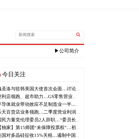
▶公司简介
今日关注
圣洛与驻韩美国大使首次会面…讨论韩美关系
利店领跑、超市助力…GS零售营业利润近1100亿韩元
导体就业带动效应不足制造业一半...就业增加仅10万人
天百货店业务领跑…二季度营业利润大增121%
民力量党伦理委员2人辞职…“委员长也应辞职”
独家】第15师团“未保障投票权”…初级军官恐遭训斥“自行漏报”
国对多晶硅征收15%关税…遏制中国供应链