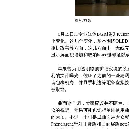
图片/谷歌
6月15日IT专业媒体BGR根据 Kulbin
个变化。这几个变化，基本围绕OLED
相机改善等方面，这几方面中，无线
显示屏面积增加和取消home键却足以
苹果曾为用透明物质扩增实境的装置
利的文件曝光，佐证了之前的一些猜测。
璃包裹机身。并且手机边缘配备虚拟
被取缔。
曲面这个词，大家应该并不陌生。 早在
众的视野。苹果可能也觉得单纯使用
的大招。不过，手机换成曲面屏大众就会
PhoneArena针对正常版和曲面屏版n