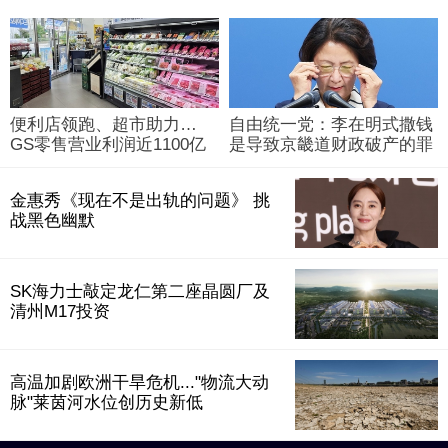
便利店领跑、超市助力…
自由统一党：李在明式撒钱
GS零售营业利润近1100亿
是导致京畿道财政破产的罪
韩元
魁祸首
金惠秀《现在不是出轨的问题》 挑
战黑色幽默
SK海力士敲定龙仁第二座晶圆厂及
清州M17投资
高温加剧欧洲干旱危机..."物流大动
脉"莱茵河水位创历史新低