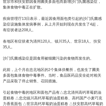
世宗市和扶安郡因食用圃美多面包而新增沙门氏菌感染症，
集体食物中毒正在扩散。
疾病管理厅13日表示，最近因食用面包类引起的沙门氏菌感
染症设施集体发病事例，从上月开始到现在共发生了4起，
有症状者达208人。
各地区有症状者为清州120人、镇川35人、世宗18人、扶安
35人。
沙门氏菌感染症是因食用被细菌污染的食物而发生的。
此前，上个月在忠北地区的2个集体供餐所，也发生了圃美
多面包集体食物中毒事件。当时，食品医药品安全处对相关
产品采取了停止销售、召回措施。
引起食物中毒的地区和面包产品有△忠北清州高钙草莓奶油
蛋糕卷 △忠北镇川高钙草莓奶油蛋糕卷、高钙国产小麦巧克
力香蕉面包 △世宗高钙草莓奶油蛋糕卷 △扶安郡高钙草莓奶