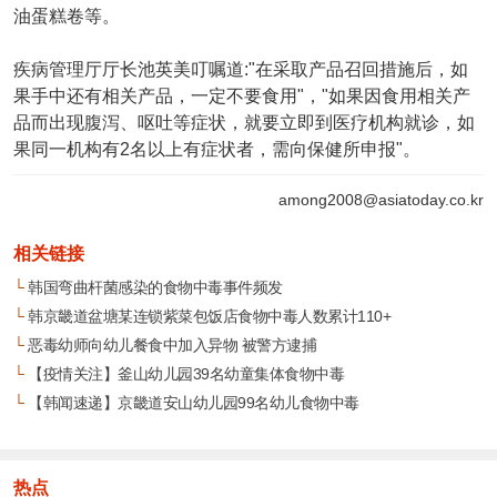
油蛋糕卷等。
疾病管理厅厅长池英美叮嘱道:"在采取产品召回措施后，如
果手中还有相关产品，一定不要食用"，"如果因食用相关产
品而出现腹泻、呕吐等症状，就要立即到医疗机构就诊，如
果同一机构有2名以上有症状者，需向保健所申报"。
among2008@asiatoday.co.kr
相关链接
└
韩国弯曲杆菌感染的食物中毒事件频发
└
韩京畿道盆塘某连锁紫菜包饭店食物中毒人数累计110+
└
恶毒幼师向幼儿餐食中加入异物 被警方逮捕
└
【疫情关注】釜山幼儿园39名幼童集体食物中毒
└
【韩闻速递】京畿道安山幼儿园99名幼儿食物中毒
热点