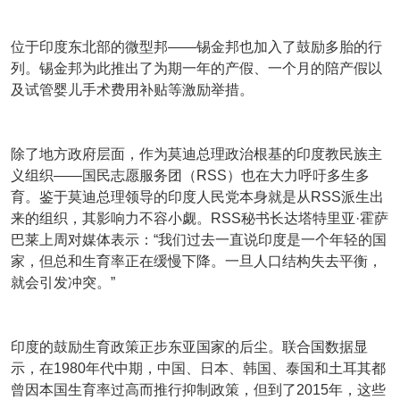
位于印度东北部的微型邦——锡金邦也加入了鼓励多胎的行
列。锡金邦为此推出了为期一年的产假、一个月的陪产假以
及试管婴儿手术费用补贴等激励举措。
除了地方政府层面，作为莫迪总理政治根基的印度教民族主
义组织——国民志愿服务团（RSS）也在大力呼吁多生多
育。鉴于莫迪总理领导的印度人民党本身就是从RSS派生出
来的组织，其影响力不容小觑。RSS秘书长达塔特里亚·霍萨
巴莱上周对媒体表示：“我们过去一直说印度是一个年轻的国
家，但总和生育率正在缓慢下降。一旦人口结构失去平衡，
就会引发冲突。”
印度的鼓励生育政策正步东亚国家的后尘。联合国数据显
示，在1980年代中期，中国、日本、韩国、泰国和土耳其都
曾因本国生育率过高而推行抑制政策，但到了2015年，这些