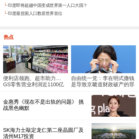
└
印度即将超越中国变成世界第一人口大国？
└
印度最贫困人口数居世界首位
热点
便利店领跑、超市助力…
自由统一党：李在明式撒钱
GS零售营业利润近1100亿
是导致京畿道财政破产的罪
韩元
魁祸首
金惠秀《现在不是出轨的问题》 挑
战黑色幽默
SK海力士敲定龙仁第二座晶圆厂及
清州M17投资