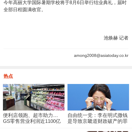
今年高丽大学国际暑期学校将于8月6日举行结业典礼，届时
全部日程圆满收官。
池焕赫 记者
among2008@asiatoday.co.kr
热点
便利店领跑、超市助力…
自由统一党：李在明式撒钱
GS零售营业利润近1100亿
是导致京畿道财政破产的罪
韩元
魁祸首