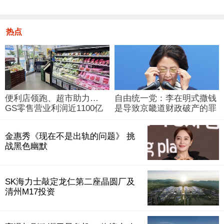
热点
便利店领跑、超市助力…
自由统一党：李在明式撒钱
GS零售营业利润近1100亿
是导致京畿道财政破产的罪
韩元
魁祸首
金惠秀《现在不是出轨的问题》 挑
战黑色幽默
SK海力士敲定龙仁第二座晶圆厂及
清州M17投资