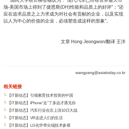
国民大学校长柳智穗认为：“现代汽车已经在世界最大市
场-美国市场上得到了捷恩斯(DH)性能和品质上的好评”；“还
应在追求品质之上力求成为对社会有贡献的企业，以及实现
以人为中心的价值的企业，必须塑造成这样的形象”。
文章 Hong Jeongwon/翻译 王洋
wangyang@asiatoday.co.kr
相关链接
└
【IT新动态】引领教育技术投资的中国
└
【IT新动态】iPhone“走”了多远才遇见你
└
【IT新动态】汽车行业在京上演10日大战
└
【IT新动态】VR走进人们的生活
└
【IT新动态】LG化学带尖端技术参展