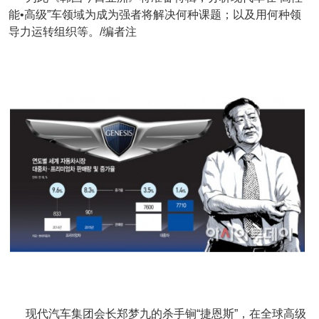
能•高级”车领域为成为强者将解决何种课题；以及用何种领
导力运转组织等。/编者注
现代汽车集团会长郑梦九的杀手锏“捷恩斯”，在全球高级