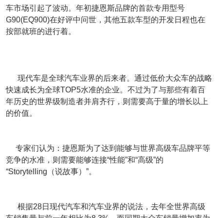
车市场引起了波动。年初捷恩斯品牌的首款专用型号
G90(EQ900)在好评中问世，其他五款车型的开发日程也在
按部就班的进行着。
现代车是全球汽车业界的后来者。通过低价大众车的战略
快速成长为全球TOP5水准的企业。不过为了与那些有着百
年历史的世界级制造者并肩齐行，则需要高于量的增长以上
的价值。
专家们认为：捷恩斯为了达到能够与世界高级车品牌平等
竞争的水准，则需要能够连接“性能”和“高级”的
“Storytelling（说故事）”。
根据28日现代汽车和汽车业界的说法，去年全世界高级