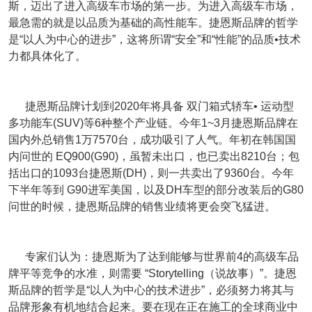
斯，迈出了进入高级车市场的第一步。为进入高级车市场，
最急需的就是以品质为基础的高性能车。捷恩斯品牌的哲学
是“以人为中心的进步”，这将所谓“安全”和“性能”的品质•技术
力都具体化了。
捷恩斯品牌计划到2020年将具备 双门箱式轿车• 运动型
多功能车(SUV)等6种整个产业链。今年1~3月捷恩斯品牌在
国内外总销售1万7570台，成功吸引了人气。年初在韩国国
内问世的 EQ900(G90)，虽暂未出口，也已卖出8210台；包
括出口的1093台捷恩斯(DH)，则一共卖出了9360台。今年
下半年等到 G90进军美国，以及DH车型的部分改装后的G80
问世的时候，捷恩斯品牌的销售业绩将更会突飞猛进。
专家们认为：捷恩斯为了达到能够与世界前4的高级车品
牌平等竞争的水准，则需要 “Storytelling（说故事）”。捷恩
斯品牌的哲学是“以人为中心的技术进步”，必须努力将其与
品牌形象有机地结合起来。要在现在正在施工的全球商业中