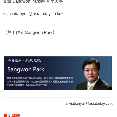
文章 Sangwon Park/翻译 李天宇
<
silviatianyuli@asiatoday.co.kr
>
【关于作者 Sangwon Park】
silviatianyuli@asiatoday.co.kr
相关链接