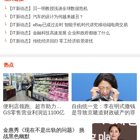
└
【IT新动态】贝一明教授浅谈全球数据危机
└
【IT新动态】汽车的设计为何越来越丑？
└
【IT新动态】eBay已成过去时 智能手机时代讲究移动端电商交易
└
【IT新动态】金融科技高速发展 企业和政府都做了什么
└
【IT新动态】传统经济回归 零工经济前景堪忧
热点
便利店领跑、超市助力…
自由统一党：李在明式撒钱
GS零售营业利润近1100亿
是导致京畿道财政破产的罪
韩元
魁祸首
金惠秀《现在不是出轨的问题》 挑
战黑色幽默