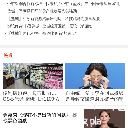
└
中韩科创合作新标杆！快来加入中韩（盐城）产业园未来科技城“朋友圈”
└
盐城一季度经开区主导产业发展势头强劲
└
【盐城】江苏新能源汽车研究院：科技赋能高质量发展
└
悦读修身·书香兴城 | 盐城经开区第二届读书节启动
└
【盐城】强化科技引领 跑出创新“加速度”
热点
便利店领跑、超市助力…
自由统一党：李在明式撒钱
GS零售营业利润近1100亿
是导致京畿道财政破产的罪
韩元
魁祸首
金惠秀《现在不是出轨的问题》 挑
战黑色幽默