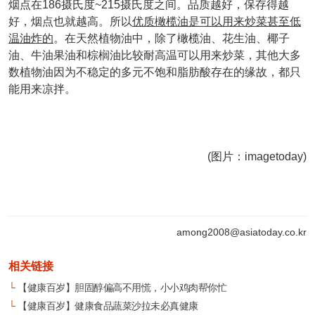
烟点在186摄氏度~215摄氏度之间。品质越好，保存得越
好，烟点也就越高。所以
优质橄榄油是可以用来炒菜甚至低
温油炸的
。在天然植物油中，除了橄榄油、花生油、椰子
油、牛油果油和棕榈油比较耐高温可以用来炒菜，其他大多
数植物油因为不稳定的多元不饱和脂肪酸存在的缘故，都只
能用来凉拌。
(图片：imagetoday)
among2008@asiatoday.co.kr
相关链接
└
【健康百岁】胆固醇偏高不用慌，小小鸡肉帮你忙
└
【健康百岁】健康食品蔬菜沙拉未必真健康