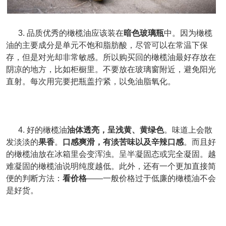
3. 品质优秀的橄榄油应该装在
暗色玻璃瓶
中。因为橄榄
油的主要成分是单元不饱和脂肪酸，尽管可以在常温下保
存，但是对光却非常敏感。所以购买回的橄榄油最好存放在
阴凉的地方，比如柜橱里。不要放在玻璃窗附近，避免阳光
直射。每次用完要把瓶盖拧紧，以免油脂氧化。
4. 好的橄榄油
油体透亮，呈浅黄、黄绿色
。味道上会散
发淡淡的
果香
。
口感爽滑，有淡苦味以及辛辣口感
。而且好
的橄榄油放在冰箱里会变浑浊。呈半凝固态或完全凝固。越
难凝固的橄榄油说明纯度越低。此外，还有一个更加直接简
便的判断方法：
看价格
——一般价格过于低廉的橄榄油不会
是好货。