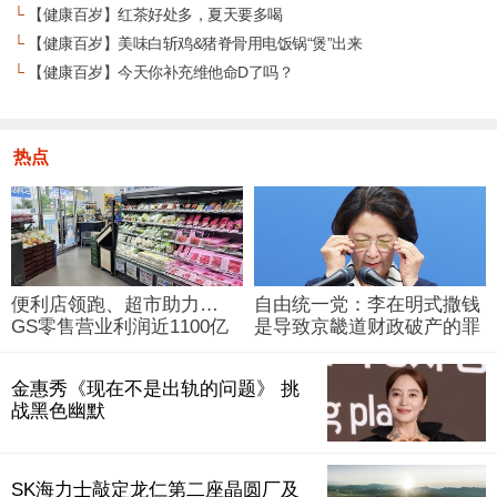
└
【健康百岁】红茶好处多，夏天要多喝
└
【健康百岁】美味白斩鸡&猪脊骨用电饭锅“煲”出来
└
【健康百岁】今天你补充维他命D了吗？
热点
便利店领跑、超市助力…
自由统一党：李在明式撒钱
GS零售营业利润近1100亿
是导致京畿道财政破产的罪
韩元
魁祸首
金惠秀《现在不是出轨的问题》 挑
战黑色幽默
SK海力士敲定龙仁第二座晶圆厂及